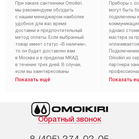
При заказе сантехники Omoikiri,
Приборы с о
мы рекомендуем обсудить
могут быть б
с нашим менеджером наиболее
подключены 
удобное для вас время
коммуникация
доставки и предпочтительный
однако стои
метод оплаты. Если выбранный
мастера за 
товар имеет статус «В наличии»,
оплачивается
то он будет доставлен вам
Подключение
в Москве и в пределах МКАД
Omoikiri из с
в течение трех дней. В случае,
партнера за
если вы заинтересованы
профессиона
в товаре, который доступен
Наш сервис п
Показать ещё
Показать е
«Под заказ», необходимо
гарантию 1 г
обсудить возможность его
работы и исп
приобретения с нашим
материалы. 
менеджером на сайте. Товары
установка, п
с особым лейблом
и регулярное
Обратный звонок
доставляются бесплатно
обеспечиваю
по Москве в пределах МКАД,
и эффективну
и при этом отдельная доставка
сантехники, 