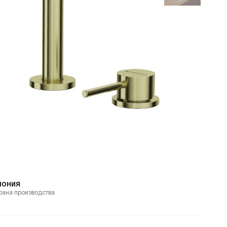
пония
рана производства