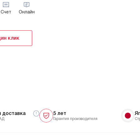
Счет
Онлайн
дин клик
я доставка
5 лет
Я
АД
Гарантия производителя
Ст