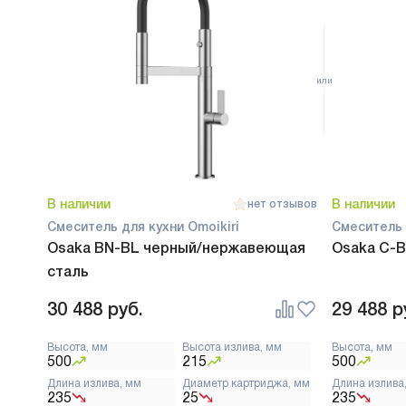
В наличии
В наличии
нет отзывов
Смеситель для кухни Omoikiri
Смеситель 
Osaka BN-BL черный/нержавеющая
Osaka C-B
сталь
30 488
руб.
29 488
р
Высота, мм
Высота излива, мм
Высота, мм
500
215
500
Длина излива, мм
Диаметр картриджа, мм
Длина излива
235
25
235