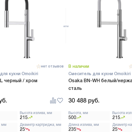
В наличии
нет отзывов
для кухни Omoikiri
Смеситель для кухни Omoikiri
L черный / хром
Osaka BN-WH белый/нерж
сталь
уб.
30 488
руб.
Высота излива, мм
Высота, мм
Высота изл
215
500
215
, мм
Диаметр картриджа, мм
Длина излива, мм
Диаметр к
25
235
25