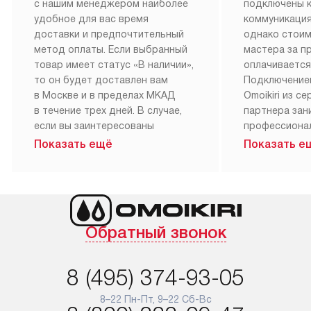
с нашим менеджером наиболее
подключены 
удобное для вас время
коммуникация
доставки и предпочтительный
однако стои
метод оплаты. Если выбранный
мастера за 
товар имеет статус «В наличии»,
оплачивается
то он будет доставлен вам
Подключение
в Москве и в пределах МКАД
Omoikiri из с
в течение трех дней. В случае,
партнера за
если вы заинтересованы
профессиона
в товаре, который доступен
Наш сервис п
Показать ещё
Показать е
«Под заказ», необходимо
гарантию 1 г
обсудить возможность его
работы и исп
приобретения с нашим
материалы. 
менеджером на сайте. Товары
установка, п
с особым лейблом
и регулярное
Обратный звонок
доставляются бесплатно
обеспечиваю
по Москве в пределах МКАД,
и эффективну
и при этом отдельная доставка
сантехники, 
8 (495) 374-93-05
аксессуаров не предусмотрена.
возможные с
и преждеврем
8–22 Пн-Пт, 9–22 Сб-Вс
Для доставки в другие регионы