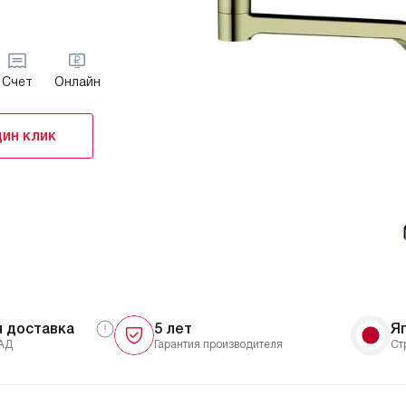
Счет
Онлайн
дин клик
я доставка
5 лет
Я
АД
Гарантия производителя
Ст