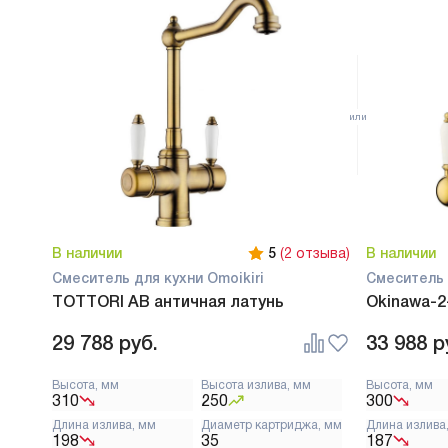
В наличии
5
(2 отзыва)
В наличии
Смеситель для кухни Omoikiri
Смеситель 
TOTTORI AB античная латунь
Okinawa-2
29 788
руб.
33 988
р
Высота, мм
Высота излива, мм
Высота, мм
310
250
300
Длина излива, мм
Диаметр картриджа, мм
Длина излива
198
35
187