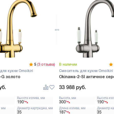
5
(3 отзыва)
В наличии
для кухни Omoikiri
Смеситель для кухни Omoikiri
-G золото
Okinawa-2-SI античное се
уб.
33 988
руб.
Высота излива, мм
Высота, мм
Высота изл
190
300
190
, мм
Диаметр картриджа, мм
Длина излива, мм
Диаметр к
35
187
35