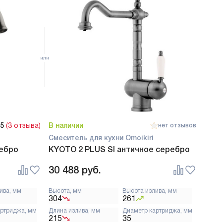
5
(3 отзыва)
В наличии
нет отзывов
Смеситель для кухни Omoikiri
ребро
KYOTO 2 PLUS SI античное серебро
30 488
руб.
ива, мм
Высота, мм
Высота излива, мм
304
261
артриджа, мм
Длина излива, мм
Диаметр картриджа, мм
215
35