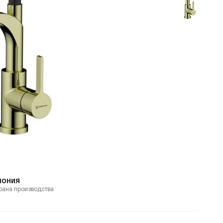
пония
рана производства