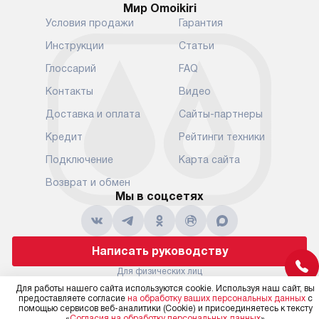
Мир Omoikiri
Уточняйте все условия доставки
от их категор
Условия продажи
Гарантия
у нашего менеджера при
установленно
оформлении заказа.
к водопровод
Инструкции
Статьи
точке для сл
В установленный день наша
Глоссарий
FAQ
установка вк
служба доставки привезет
следующие эт
Контакты
Видео
упакованный прибор прямо
транспортиро
Доставка и оплата
Сайты-партнеры
к вашей двери или до прихожей.
разблокировк
Если вам необходимо
необходимост
Кредит
Рейтинги техники
переместить прибор к месту его
отдельных ко
Подключение
Карта сайта
установки, пожалуйста,
сантехники в
предварительно обсудите это
на заданное 
Возврат и обмен
с нашим менеджером. Эта
Мы в соцсетях
по уровню, п
дополнительная услуга
к существующ
подлежит оплате. Важно
первый запус
помнить, что если размеры
по правилам 
Написать руководству
прибора не позволяют его
В стандартну
проходу через дверной проем,
Для физических лиц
не включают
shop@moikishop.ru
сотрудники транспортной
Для работы нашего сайта используются cookie. Используя наш сайт, вы
работы: прок
Для юридических лиц
предоставляете согласие
на обработку ваших персональных данных
с
службы не имеют права
коммуникаций
business@kvalitet.company
помощью сервисов веб-аналитики (Cookie) и присоединяетесь к тексту
демонтировать дверцы, ручки
«
Согласия на обработку персональных данных
»