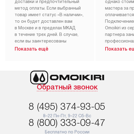
доставки и предпочтительный
однако стои
метод оплаты. Если выбранный
мастера за 
товар имеет статус «В наличии»,
оплачивается
то он будет доставлен вам
Подключение
в Москве и в пределах МКАД
Omoikiri из с
в течение трех дней. В случае,
партнера за
если вы заинтересованы
профессиона
в товаре, который доступен
Наш сервис п
Показать ещё
Показать е
«Под заказ», необходимо
гарантию 1 г
обсудить возможность его
работы и исп
приобретения с нашим
материалы. 
менеджером на сайте. Товары
установка, п
с особым лейблом
и регулярное
Обратный звонок
доставляются бесплатно
обеспечиваю
по Москве в пределах МКАД,
и эффективну
и при этом отдельная доставка
сантехники, 
8 (495) 374-93-05
аксессуаров не предусмотрена.
возможные с
и преждеврем
8–22 Пн-Пт, 9–22 Сб-Вс
Для доставки в другие регионы
8 (800) 333-09-47
мы используем услуги
Готовые комм
транспортной компании.
предполагают
Бесплатно по России