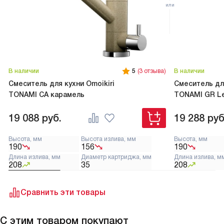
В наличии
5
(3 отзыва)
В наличии
Смеситель для кухни Omoikiri
Смеситель для
TONAMI CA карамель
TONAMI GR Le
19 088
руб.
19 288
руб
Высота, мм
Высота излива, мм
Высота, мм
190
156
190
Длина излива, мм
Диаметр картриджа, мм
Длина излива, м
208
35
208
Сравнить эти товары
С этим товаром покупают