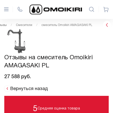
зывы
Смесители
смеситель Omoikiri AMAGASAKI PL
Отзывы на смеситель Omoikiri
AMAGASAKI PL
27 588
руб.
Вернуться назад
5
Средняя оценка товара