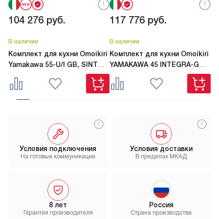
104 276
руб.
117 776
руб.
1
В наличии
В наличии
В 
Комплект для кухни Omoikiri
Комплект для кухни Omoikiri
Ко
Yamakawa 55-U/I GB, SINTO 2
YAMAKAWA 45 INTEGRA-GB,
Y
PLUS GB-BL графит
AKITA-S GB графит
AK
Условия подключения
Условия доставки
На готовые коммуникации
В пределах МКАД
8 лет
Россия
Гарантия производителя
Страна производства