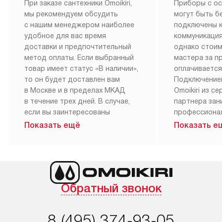
При заказе сантехники Omoikiri,
Приборы с о
мы рекомендуем обсудить
могут быть б
с нашим менеджером наиболее
подключены 
удобное для вас время
коммуникация
доставки и предпочтительный
однако стои
метод оплаты. Если выбранный
мастера за 
товар имеет статус «В наличии»,
оплачивается
то он будет доставлен вам
Подключение
в Москве и в пределах МКАД
Omoikiri из с
в течение трех дней. В случае,
партнера за
если вы заинтересованы
профессиона
в товаре, который доступен
Наш сервис п
Показать ещё
Показать е
«Под заказ», необходимо
гарантию 1 г
обсудить возможность его
работы и исп
приобретения с нашим
материалы. 
менеджером на сайте. Товары
установка, п
с особым лейблом
и регулярное
Обратный звонок
доставляются бесплатно
обеспечиваю
по Москве в пределах МКАД,
и эффективну
и при этом отдельная доставка
сантехники, 
8 (495) 374-93-05
аксессуаров не предусмотрена.
возможные с