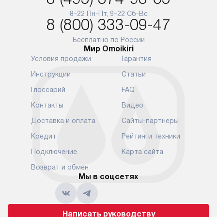
и преждеврем
8–22 Пн-Пт, 9–22 Сб-Вс
Для доставки в другие регионы
8 (800) 333-09-47
мы используем услуги
Готовые комм
транспортной компании.
предполагают
Бесплатно по России
Мир Omoikiri
Уточняйте все условия доставки
от их категор
Условия продажи
Гарантия
у нашего менеджера при
установленно
оформлении заказа.
к водопровод
Инструкции
Статьи
точке для сл
В установленный день наша
Глоссарий
FAQ
установка вк
служба доставки привезет
следующие эт
Контакты
Видео
упакованный прибор прямо
транспортиро
Доставка и оплата
Сайты-партнеры
к вашей двери или до прихожей.
разблокировк
Если вам необходимо
необходимост
Кредит
Рейтинги техники
переместить прибор к месту его
отдельных ко
Подключение
Карта сайта
установки, пожалуйста,
сантехники в
предварительно обсудите это
на заданное 
Возврат и обмен
с нашим менеджером. Эта
Мы в соцсетях
по уровню, п
дополнительная услуга
к существующ
подлежит оплате. Важно
первый запус
помнить, что если размеры
по правилам 
Написать руководству