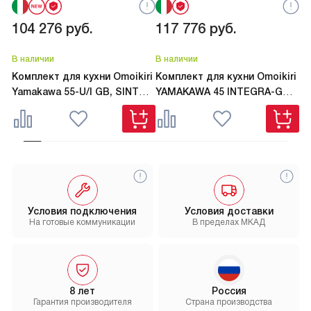
104 276
руб.
117 776
руб.
1
В наличии
В наличии
В 
Комплект для кухни Omoikiri
Комплект для кухни Omoikiri
Ко
Yamakawa 55-U/I GB, SINTO 2
YAMAKAWA 45 INTEGRA-GB,
Y
PLUS GB-BL графит
AKITA-S GB графит
AK
Условия подключения
Условия доставки
На готовые коммуникации
В пределах МКАД
8 лет
Россия
Гарантия производителя
Страна производства