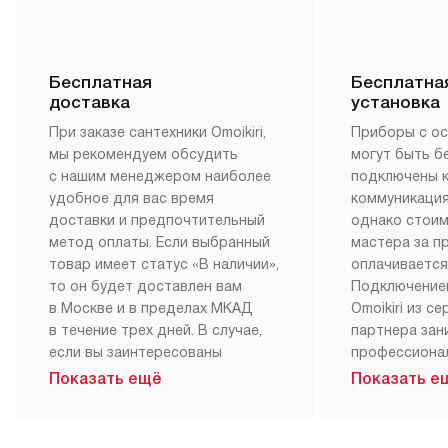
Бесплатная
Бесплатна
доставка
установка
При заказе сантехники Omoikiri,
Приборы с о
мы рекомендуем обсудить
могут быть б
с нашим менеджером наиболее
подключены 
удобное для вас время
коммуникация
доставки и предпочтительный
однако стои
метод оплаты. Если выбранный
мастера за 
товар имеет статус «В наличии»,
оплачивается
то он будет доставлен вам
Подключение
в Москве и в пределах МКАД
Omoikiri из с
в течение трех дней. В случае,
партнера за
если вы заинтересованы
профессиона
в товаре, который доступен
Наш сервис п
Показать ещё
Показать е
«Под заказ», необходимо
гарантию 1 г
обсудить возможность его
работы и исп
приобретения с нашим
материалы. 