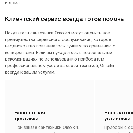
Omoikiri — японская компания, занявшая видное место
в мире высококлассной сантехники. Она специализируется
на производстве смесителей, кухонных моек, дозаторов,
фильтров для воды и диспоузеров.
Интернет-магазин moikishop.ru — официальный дилер
производителя. Сервисные центры бренда расположены
во всех крупных городах России. Их адреса в Москве
можно найти на нашем сайте в разделе «Гарантия» или
на официальном сайте.
Страны производства Omoikiri — Япония, Россия, Турция
и Италия. Мойки для кухни изготавливаются в Японии,
Турции, России. Смесители создаются на передовых
заводах Японии и Китая, а измельчители в Италии и Китае.
Фильтры для воды производятся в России, а дозаторы
в Японии. Эти продукты соответствуют высоким
стандартам качества и безопасности, что делает
их надежным и долговечным выбором для вашей кухни
и дома.