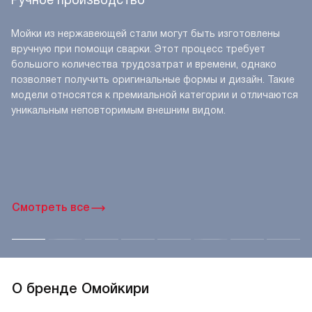
Вопросы и ответы о товаре Комплект
Omoikiri AKISAME 100-2 GM-L, KANTO PVD
GM
Еще никто не оставлял отзыв о данном товаре. Ваш
отзыв может стать первым.
Задать вопрос
Функциональные возможности Omoikiri
AKISAME 100-2 GM-L, KANTO PVD GM
вороненая сталь
Ручное производство