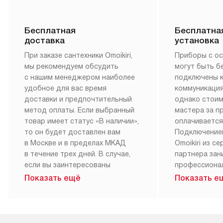
Бесплатная
Бесплатна
доставка
установка
При заказе сантехники Omoikiri,
Приборы с о
мы рекомендуем обсудить
могут быть б
с нашим менеджером наиболее
подключены 
удобное для вас время
коммуникация
доставки и предпочтительный
однако стои
метод оплаты. Если выбранный
мастера за 
товар имеет статус «В наличии»,
оплачивается
то он будет доставлен вам
Подключение
в Москве и в пределах МКАД
Omoikiri из с
в течение трех дней. В случае,
партнера за
если вы заинтересованы
профессиона
в товаре, который доступен
Наш сервис п
Показать ещё
Показать е
«Под заказ», необходимо
гарантию 1 г
обсудить возможность его
работы и исп
приобретения с нашим
материалы. 
менеджером на сайте. Товары
установка, п