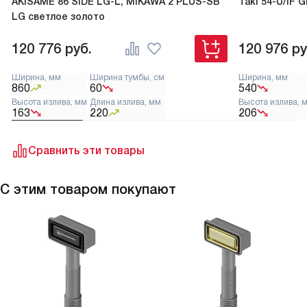
AKISAME 86 SIDE LG-L, MIKAWA 2 PLUS-SB
Taki 54-U/IF 
LG светлое золото
120 776
руб.
120 976
ру
Ширина, мм
Ширина тумбы, см
Ширина, мм
860
60
540
Высота излива, мм
Длина излива, мм
Высота излива, 
163
220
206
Сравнить эти товары
С этим товаром покупают