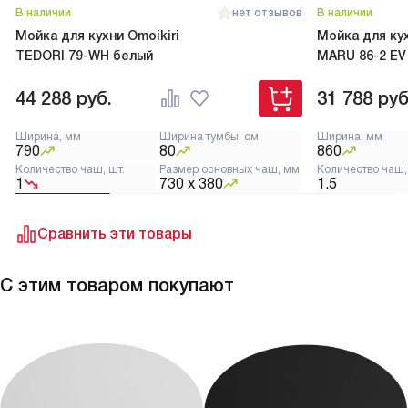
В наличии
нет отзывов
В наличии
Мойка для кухни Omoikiri
Мойка для кух
TEDORI 79-WH белый
MARU 86-2 EV
44 288
руб.
31 788
руб
Ширина, мм
Ширина тумбы, см
Ширина, мм
790
80
860
Количество чаш, шт.
Размер основных чаш, мм
Количество чаш,
1
730 х 380
1.5
Сравнить эти товары
С этим товаром покупают