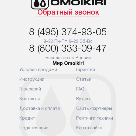
с особым лейблом
и регулярное
Обратный звонок
доставляются бесплатно
обеспечиваю
по Москве в пределах МКАД,
и эффективну
и при этом отдельная доставка
сантехники, 
8 (495) 374-93-05
аксессуаров не предусмотрена.
возможные с
и преждеврем
8–22 Пн-Пт, 9–22 Сб-Вс
Для доставки в другие регионы
8 (800) 333-09-47
мы используем услуги
Готовые комм
транспортной компании.
предполагают
Бесплатно по России
Мир Omoikiri
Уточняйте все условия доставки
от их категор
Условия продажи
Гарантия
у нашего менеджера при
установленно
оформлении заказа.
к водопровод
Инструкции
Статьи
точке для сл
В установленный день наша
Глоссарий
FAQ
установка вк
служба доставки привезет
следующие эт
Контакты
Видео
упакованный прибор прямо
транспортиро
Доставка и оплата
Сайты-партнеры
к вашей двери или до прихожей.
разблокировк
Если вам необходимо
необходимост
Кредит
Рейтинги техники
переместить прибор к месту его
отдельных ко
Подключение
Карта сайта
установки, пожалуйста,
сантехники в
предварительно обсудите это