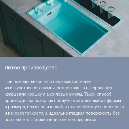
Литое производство
При помощи литья изготавливаются мойки
из искусственного камня, содержащего натуральную
кварцевую крошку и акриловые смолы. Такой способ
производства позволяет получить модель любой формы
и размера, без швов и щелей, что способствует прочности
и износостойкости, а идеально гладкая поверхность без
пор является гигиеничной и легко очищается.