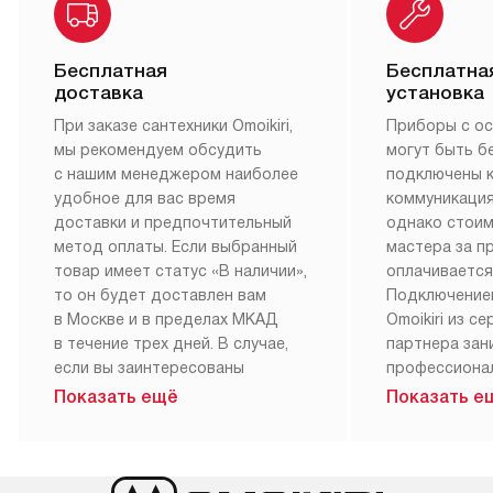
Бесплатная
Бесплатна
доставка
установка
При заказе сантехники Omoikiri,
Приборы с о
мы рекомендуем обсудить
могут быть б
с нашим менеджером наиболее
подключены 
удобное для вас время
коммуникация
доставки и предпочтительный
однако стои
метод оплаты. Если выбранный
мастера за 
товар имеет статус «В наличии»,
оплачивается
то он будет доставлен вам
Подключение
в Москве и в пределах МКАД
Omoikiri из с
в течение трех дней. В случае,
партнера за
если вы заинтересованы
профессиона
в товаре, который доступен
Наш сервис п
Показать ещё
Показать е
«Под заказ», необходимо
гарантию 1 г
обсудить возможность его
работы и исп
приобретения с нашим
материалы. 
менеджером на сайте. Товары
установка, п