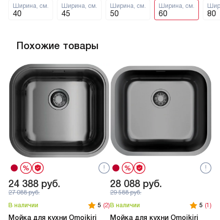
Ширина, см.
Ширина, см.
Ширина, см.
Ширина, см.
Шир
40
45
50
60
80
Похожие товары
24 388
руб.
28 088
руб.
2
27 088
руб.
29 588
руб.
В наличии
5
(2)
В наличии
5
(1)
В 
Мойка для кухни Omoikiri
Мойка для кухни Omoikiri
Мо