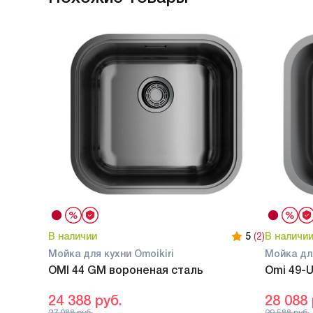
В наличии
5
(2)
В наличи
Мойка для кухни Omoikiri
Мойка для
OMI 44 GM вороненая сталь
Omi 49-U
24 388
руб.
28 088