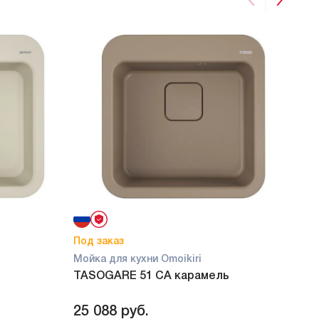
Под заказ
В на
Мойка для кухни Omoikiri
Мойк
TASOGARE 51 CA карамель
TAS
25 088
руб.
28 