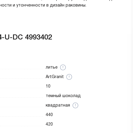
ости и утонченности в дизайн раковины.
4-U-DC 4993402
литье
ArtGranit
10
темный шоколад
квадратная
440
420