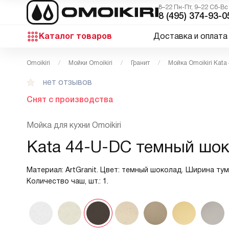
8–22 Пн-Пт, 9–22 Сб-Вс
8 (495) 374-93-0
Каталог товаров
Доставка и оплата
Omoikiri
Мойки Omoikiri
Гранит
Мойка Omoikiri Kata
нет отзывов
Снят с производства
Мойка для кухни Omoikiri
Kata 44-U-DC темный шо
Материал: ArtGranit. Цвет: темный шоколад. Ширина тумб
Количество чаш, шт.: 1.