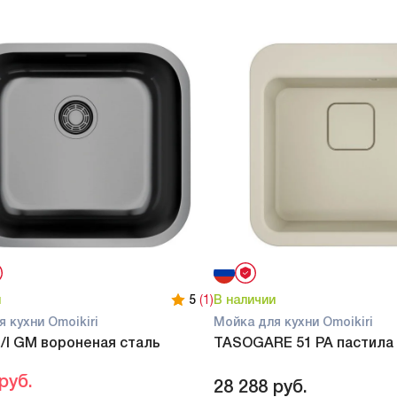
и
5
(1)
В наличии
 кухни Omoikiri
Мойка для кухни Omoikiri
/I GM вороненая сталь
TASOGARE 51 PA пастила
руб.
28 288
руб.