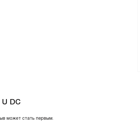
4 U DC
зыв может стать первым.