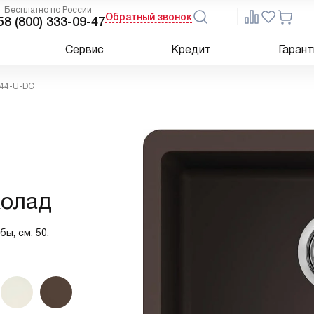
Бесплатно по России
Обратный звонок
5
8 (800) 333-09-47
Сервис
Кредит
Гарант
 44-U-DC
колад
ы, см: 50.