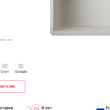
ина, см.
Счет
Онлайн
дин клик
ставки
8 лет
Р