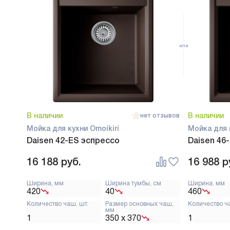
В наличии
В наличии
нет отзывов
Мойка для кухни Omoikiri
Мойка для 
Daisen 42-ES эспрессо
Daisen 46
16 188
руб.
16 988
р
Ширина, мм
Ширина тумбы, см
Ширина, мм
420
40
460
Количество чаш, шт.
Размер основных чаш,
Количество ч
мм
1
350 х 370
1