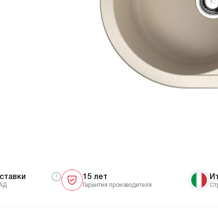
ставки
15 лет
И
АД
Гарантия производителя
Ст