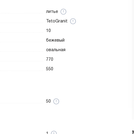
литье
TetoGranit
10
бежевый
овальная
770
550
50
1