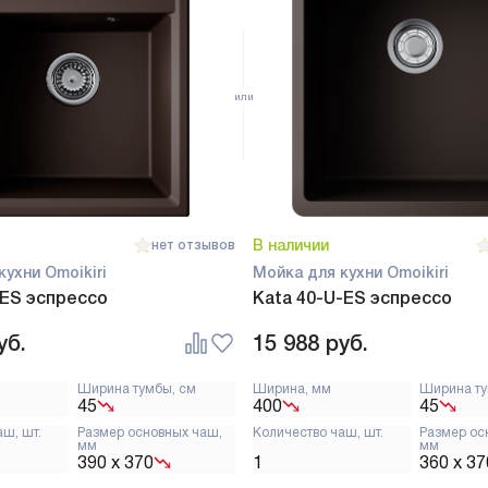
В наличии
нет отзывов
кухни Omoikiri
Мойка для кухни Omoikiri
-ES эспрессо
Kata 40-U-ES эспрессо
уб.
15 988
руб.
Ширина тумбы, см
Ширина, мм
Ширина ту
45
400
45
аш, шт.
Размер основных чаш,
Количество чаш, шт.
Размер ос
мм
мм
390 х 370
1
360 х 37