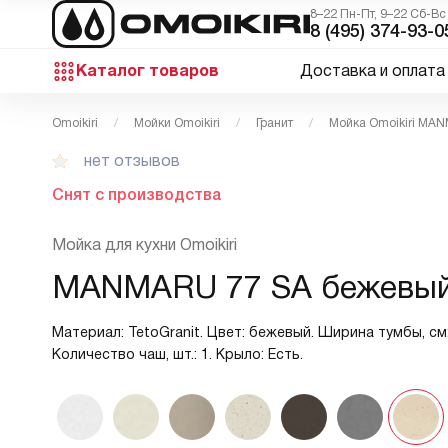
8–22 Пн-Пт, 9–22 Сб-Вс
8 (495) 374-93-0
Каталог товаров
Доставка и оплата
Omoikiri
Мойки Omoikiri
Гранит
Мойка Omoikiri MA
нет отзывов
Снят с производства
Мойка для кухни Omoikiri
MANMARU 77 SA бежевы
Материал: TetoGranit. Цвет: бежевый. Ширина тумбы, см:
Количество чаш, шт.: 1. Крыло: Есть.