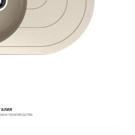
талия
рана производства