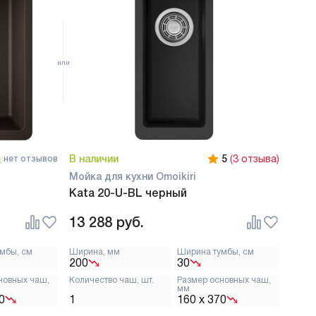
В наличии
5
(3 отзыва)
нет отзывов
Мойка для кухни Omoikiri
Kata 20-U-BL черный
13 288
руб.
мбы, см
Ширина, мм
Ширина тумбы, см
200
30
новных чаш,
Количество чаш, шт.
Размер основных чаш,
мм
0
1
160 х 370