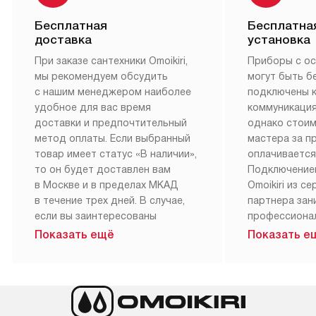
Бесплатная
Бесплатна
доставка
установка
При заказе сантехники Omoikiri,
Приборы с о
мы рекомендуем обсудить
могут быть б
с нашим менеджером наиболее
подключены 
удобное для вас время
коммуникация
доставки и предпочтительный
однако стои
метод оплаты. Если выбранный
мастера за 
товар имеет статус «В наличии»,
оплачивается
то он будет доставлен вам
Подключение
в Москве и в пределах МКАД
Omoikiri из с
в течение трех дней. В случае,
партнера за
если вы заинтересованы
профессиона
в товаре, который доступен
Наш сервис п
Показать ещё
Показать е
«Под заказ», необходимо
гарантию 1 г
обсудить возможность его
работы и исп
приобретения с нашим
материалы. 
менеджером на сайте. Товары
установка, п
с особым лейблом
и регулярное