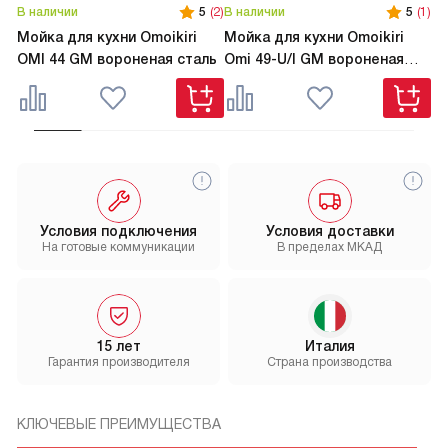
В наличии
5
(2)
В наличии
5
(1)
В 
Мойка для кухни Omoikiri
Мойка для кухни Omoikiri
Мо
OMI 44 GM вороненая сталь
Omi 49-U/I GM вороненая
TA
сталь
Условия подключения
Условия доставки
На готовые коммуникации
В пределах МКАД
15 лет
Италия
Гарантия производителя
Страна производства
КЛЮЧЕВЫЕ ПРЕИМУЩЕСТВА