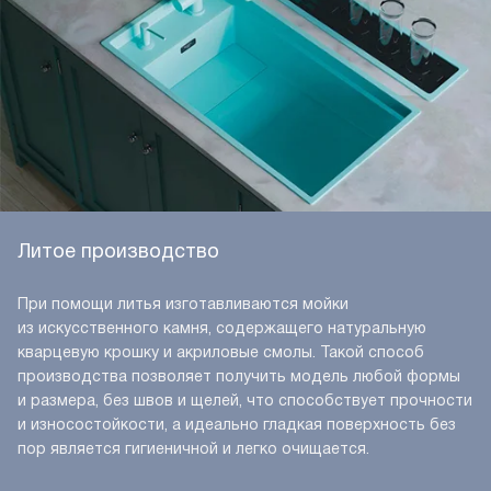
Литое производство
При помощи литья изготавливаются мойки
из искусственного камня, содержащего натуральную
кварцевую крошку и акриловые смолы. Такой способ
производства позволяет получить модель любой формы
и размера, без швов и щелей, что способствует прочности
и износостойкости, а идеально гладкая поверхность без
пор является гигиеничной и легко очищается.