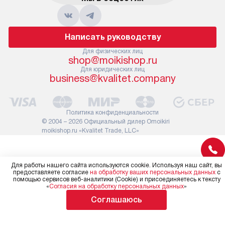
дополнительная услуга
к существующ
подлежит оплате. Важно
первый запус
помнить, что если размеры
по правилам 
Написать руководству
прибора не позволяют его
В стандартну
проходу через дверной проем,
Для физических лиц
не включают
shop@moikishop.ru
сотрудники транспортной
работы: прок
Для юридических лиц
службы не имеют права
коммуникаций
business@kvalitet.company
демонтировать дверцы, ручки
расходных ма
или другие выступающие
требуется вы
элементы, так как это может
специфически
Политика конфиденциальности
повлиять на гарантийное
повышенной 
© 2004 – 2026 Официальный дилер Omoikiri
обслуживание в будущем.
moikishop.ru «Kvalitet Trade, LLC»
стоимость ус
Поэтому, перед размещением
на 30%.
заказа, удостоверьтесь, что
вы сможете без проблем
Для работы нашего сайта используются cookie. Используя наш сайт, вы
предоставляете согласие
на обработку ваших персональных данных
с
переместить прибор в желаемое
помощью сервисов веб-аналитики (Cookie) и присоединяетесь к тексту
место установки, учитывая его
«
Согласия на обработку персональных данных
»
размеры в упаковке или без нее.
Соглашаюсь