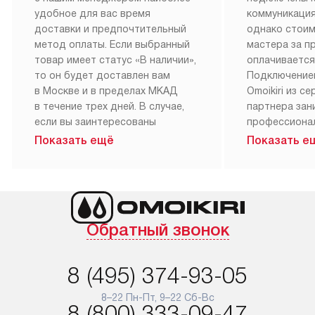
удобное для вас время
коммуникация
доставки и предпочтительный
однако стои
метод оплаты. Если выбранный
мастера за 
товар имеет статус «В наличии»,
оплачивается
то он будет доставлен вам
Подключение
в Москве и в пределах МКАД
Omoikiri из с
в течение трех дней. В случае,
партнера за
если вы заинтересованы
профессиона
в товаре, который доступен
Наш сервис п
Показать ещё
Показать е
«Под заказ», необходимо
гарантию 1 г
обсудить возможность его
работы и исп
приобретения с нашим
материалы. 
менеджером на сайте. Товары
установка, п
с особым лейблом
и регулярное
Обратный звонок
доставляются бесплатно
обеспечиваю
по Москве в пределах МКАД,
и эффективну
и при этом отдельная доставка
сантехники, 
8 (495) 374-93-05
аксессуаров не предусмотрена.
возможные с
и преждеврем
8–22 Пн-Пт, 9–22 Сб-Вс
Для доставки в другие регионы
8 (800) 333-09-47