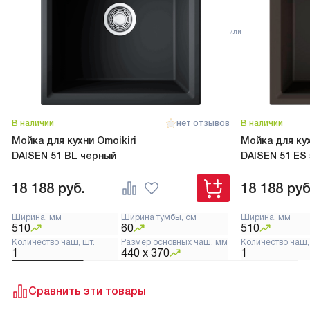
В наличии
нет отзывов
В наличии
Мойка для кухни Omoikiri
Мойка для кух
DAISEN 51 BL черный
DAISEN 51 ES
18 188
руб.
18 188
руб
Ширина, мм
Ширина тумбы, см
Ширина, мм
510
60
510
Количество чаш, шт.
Размер основных чаш, мм
Количество чаш,
1
440 х 370
1
Сравнить эти товары