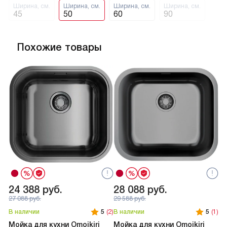
Ширина, см.
Ширина, см.
Ширина, см.
Ширина, см.
45
50
60
90
Похожие товары
24 388
руб.
28 088
руб.
2
27 088
руб.
29 588
руб.
В наличии
5
(2)
В наличии
5
(1)
В 
Мойка для кухни Omoikiri
Мойка для кухни Omoikiri
Мо