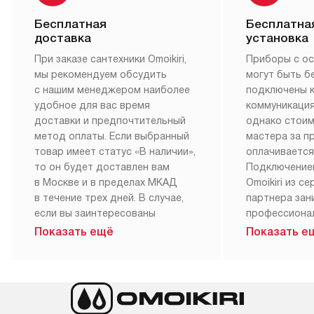
Бесплатная
Бесплатна
доставка
установка
При заказе сантехники Omoikiri,
Приборы с о
мы рекомендуем обсудить
могут быть б
с нашим менеджером наиболее
подключены 
удобное для вас время
коммуникация
доставки и предпочтительный
однако стои
метод оплаты. Если выбранный
мастера за 
товар имеет статус «В наличии»,
оплачивается
то он будет доставлен вам
Подключение
в Москве и в пределах МКАД
Omoikiri из с
в течение трех дней. В случае,
партнера за
если вы заинтересованы
профессиона
в товаре, который доступен
Наш сервис п
Показать ещё
Показать е
«Под заказ», необходимо
гарантию 1 г
обсудить возможность его
работы и исп
приобретения с нашим
материалы. 
менеджером на сайте. Товары
установка, п
с особым лейблом
и регулярное