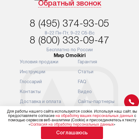
Обратный звонок
доставляются бесплатно
обеспечиваю
по Москве в пределах МКАД,
и эффективну
и при этом отдельная доставка
сантехники, 
8 (495) 374-93-05
аксессуаров не предусмотрена.
возможные с
и преждеврем
8–22 Пн-Пт, 9–22 Сб-Вс
Для доставки в другие регионы
8 (800) 333-09-47
мы используем услуги
Готовые комм
транспортной компании.
предполагают
Бесплатно по России
Мир Omoikiri
Уточняйте все условия доставки
от их категор
Условия продажи
Гарантия
у нашего менеджера при
установленно
оформлении заказа.
к водопровод
Инструкции
Статьи
точке для сл
В установленный день наша
Глоссарий
FAQ
установка вк
служба доставки привезет
следующие эт
Контакты
Видео
упакованный прибор прямо
транспортиро
Доставка и оплата
Сайты-партнеры
к вашей двери или до прихожей.
разблокировк
Если вам необходимо
необходимост
Кредит
Рейтинги техники
Для работы нашего сайта используются cookie. Используя наш сайт, вы
переместить прибор к месту его
предоставляете согласие
на обработку ваших персональных данных
с
отдельных ко
помощью сервисов веб-аналитики (Cookie) и присоединяетесь к тексту
Подключение
Карта сайта
установки, пожалуйста,
сантехники в
«
Согласия на обработку персональных данных
»
предварительно обсудите это
на заданное 
Возврат и обмен
Соглашаюсь
с нашим менеджером. Эта
Мы в соцсетях
по уровню, п