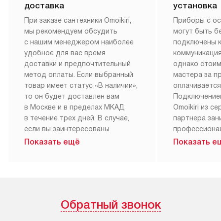
конкурентами. Если вы нуждаетесь в персональных
рекомендациях по использованию прибора или
профессиональном уходе за своей техникой, Omoikiri
всегда к вашим услугам.
Бесплатная
Бесплатна
доставка
установка
При заказе сантехники Omoikiri,
Приборы с о
мы рекомендуем обсудить
могут быть б
с нашим менеджером наиболее
подключены 
удобное для вас время
коммуникация
доставки и предпочтительный
однако стои
метод оплаты. Если выбранный
мастера за 
товар имеет статус «В наличии»,
оплачивается
то он будет доставлен вам
Подключение
в Москве и в пределах МКАД
Omoikiri из с