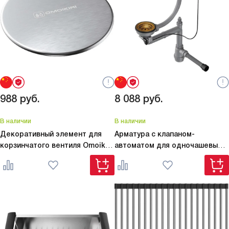
988
руб.
8 088
руб.
В наличии
В наличии
Декоративный элемент для
Арматура с клапаном-
корзинчатого вентиля Omoikiri
автоматом для одночашевых
DEC-IN
моек с круглым переливом
WK-
1CL-R-A-AB022