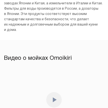
фильтров для воды и диспоузеров.
Интернет-магазин moikishop.ru — официальный дилер
производителя. Сервисные центры бренда расположены
во всех крупных городах России. Их адреса в Москве
можно найти на нашем сайте в разделе «Гарантия» или
на официальном сайте.
Страны производства Omoikiri — Япония, Россия, Турция
и Италия. Мойки для кухни изготавливаются в Японии,
Турции, России. Смесители создаются на передовых
заводах Японии и Китая, а измельчители в Италии и Китае.
Фильтры для воды производятся в России, а дозаторы
в Японии. Эти продукты соответствуют высоким
стандартам качества и безопасности, что делает
их надежным и долговечным выбором для вашей кухни
и дома.