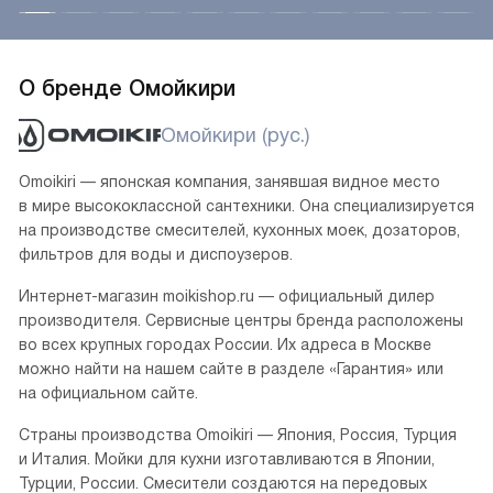
При помощи литья изготавливаются мойки
из искусственного камня, содержащего натуральную
кварцевую крошку и акриловые смолы. Такой способ
производства позволяет получить модель любой формы
и размера, без швов и щелей, что способствует прочности
и износостойкости, а идеально гладкая поверхность без
пор является гигиеничной и легко очищается.
Смотреть все
О бренде Омойкири
Омойкири (рус.)
Omoikiri — японская компания, занявшая видное место
в мире высококлассной сантехники. Она специализируется
на производстве смесителей, кухонных моек, дозаторов,