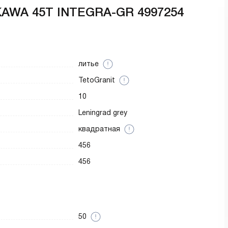
AWA 45T INTEGRA-GR 4997254
литье
TetoGranit
10
Leningrad grey
квадратная
456
456
50