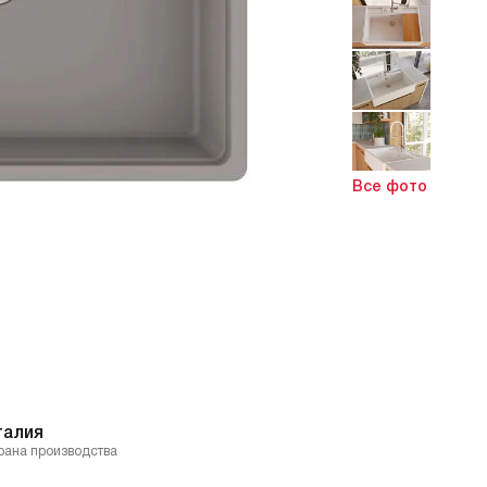
Все фото
талия
рана производства