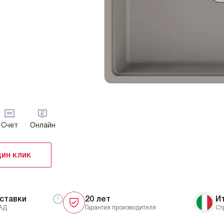
Счет
Онлайн
дин клик
ставки
20 лет
И
АД
Гарантия производителя
Ст