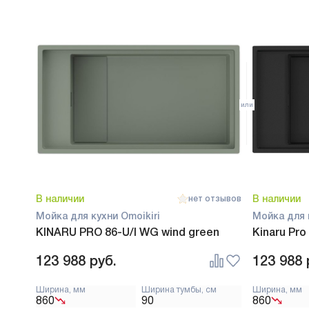
В наличии
В наличии
нет отзывов
Мойка для кухни Omoikiri
Мойка для 
KINARU PRO 86-U/I WG wind green
Kinaru Pro
123 988
руб.
123 988
Ширина, мм
Ширина тумбы, см
Ширина, мм
860
90
860