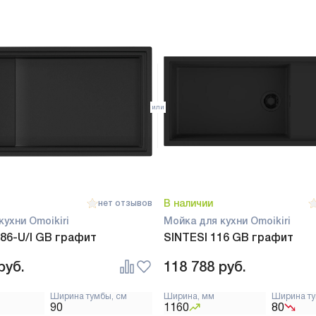
В наличии
нет отзывов
кухни Omoikiri
Мойка для кухни Omoikiri
 86-U/I GB графит
SINTESI 116 GB графит
руб.
118 788
руб.
Ширина тумбы, см
Ширина, мм
Ширина ту
90
1160
80