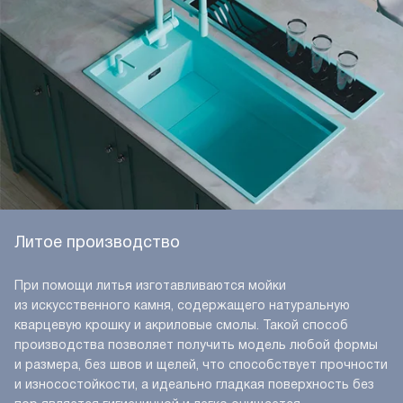
Литое производство
При помощи литья изготавливаются мойки
из искусственного камня, содержащего натуральную
кварцевую крошку и акриловые смолы. Такой способ
производства позволяет получить модель любой формы
и размера, без швов и щелей, что способствует прочности
и износостойкости, а идеально гладкая поверхность без