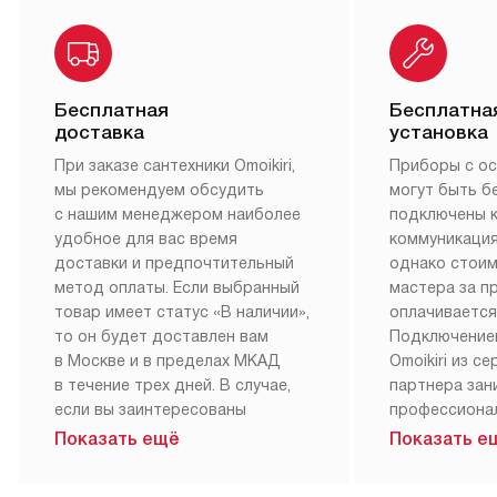
Бесплатная
Бесплатна
доставка
установка
При заказе сантехники Omoikiri,
Приборы с о
мы рекомендуем обсудить
могут быть б
с нашим менеджером наиболее
подключены 
удобное для вас время
коммуникация
доставки и предпочтительный
однако стои
метод оплаты. Если выбранный
мастера за 
товар имеет статус «В наличии»,
оплачивается
то он будет доставлен вам
Подключение
в Москве и в пределах МКАД
Omoikiri из с
в течение трех дней. В случае,
партнера за
если вы заинтересованы
профессиона
в товаре, который доступен
Наш сервис п
Показать ещё
Показать е
«Под заказ», необходимо
гарантию 1 г
обсудить возможность его
работы и исп