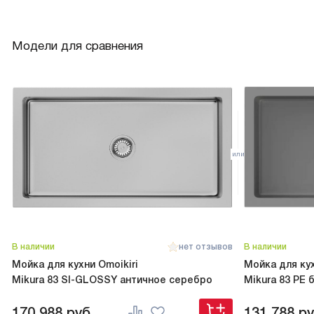
Модели для сравнения
В наличии
нет отзывов
В наличии
Мойка для кухни Omoikiri
Мойка для кух
Mikura 83 SI-GLOSSY античное серебро
Mikura 83 PE 
170 988
руб.
131 788
ру