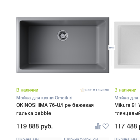
В наличии
В наличии
нет отзывов
Мойка для кухни Omoikiri
Мойка для 
OKINOSHIMA 76-U/I pe бежевая
Mikura 9
галька pebble
глянцевы
119 888
руб.
117 488
Ширина, мм
Ширина тумбы, см
Ширина, мм