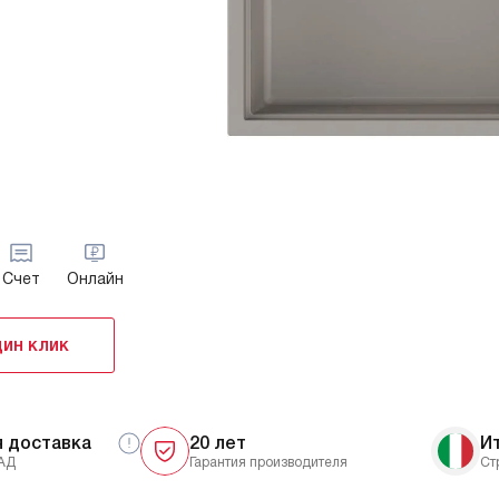
Счет
Онлайн
дин клик
я доставка
20 лет
И
АД
Гарантия производителя
Ст