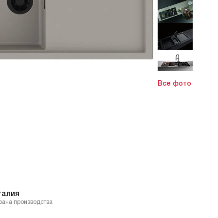
Все фото
талия
рана производства