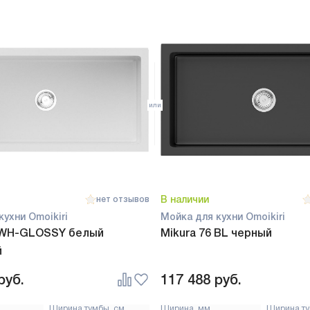
В наличии
нет отзывов
кухни Omoikiri
Мойка для кухни Omoikiri
1 WH-GLOSSY белый
Mikura 76 BL черный
й
руб.
117 488
руб.
Ширина тумбы, см
Ширина, мм
Ширина ту