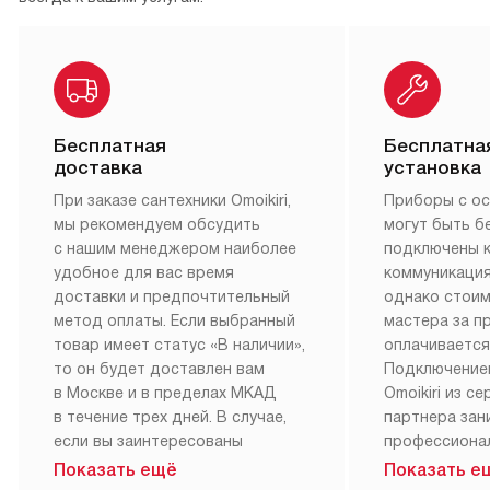
Бесплатная
Бесплатна
доставка
установка
При заказе сантехники Omoikiri,
Приборы с о
мы рекомендуем обсудить
могут быть б
с нашим менеджером наиболее
подключены 
удобное для вас время
коммуникация
доставки и предпочтительный
однако стои
метод оплаты. Если выбранный
мастера за 
товар имеет статус «В наличии»,
оплачивается
то он будет доставлен вам
Подключение
в Москве и в пределах МКАД
Omoikiri из с
в течение трех дней. В случае,
партнера за
если вы заинтересованы
профессиона
в товаре, который доступен
Наш сервис п
Показать ещё
Показать е
«Под заказ», необходимо
гарантию 1 г