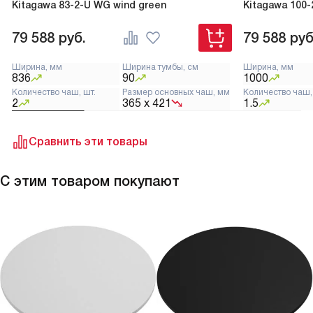
Kitagawa 83-2-U WG wind green
Kitagawa 100-
79 588
руб.
79 588
руб
Ширина, мм
Ширина тумбы, см
Ширина, мм
836
90
1000
Количество чаш, шт.
Размер основных чаш, мм
Количество чаш,
2
365 х 421
1.5
Сравнить эти товары
С этим товаром покупают