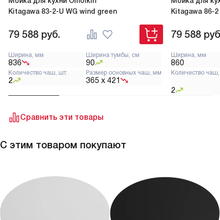
Мойка для кухни Omoikiri
Мойка для кух
Kitagawa 83-2-U WG wind green
Kitagawa 86-
79 588
руб.
79 588
руб
Ширина, мм
Ширина тумбы, см
Ширина, мм
836
90
860
Количество чаш, шт.
Размер основных чаш, мм
Количество чаш,
2
365 х 421
2
Сравнить эти товары
С этим товаром покупают