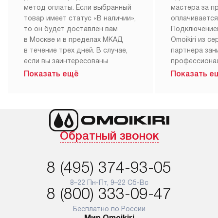
метод оплаты. Если выбранный
мастера за 
товар имеет статус «В наличии»,
оплачивается
то он будет доставлен вам
Подключение
в Москве и в пределах МКАД
Omoikiri из с
в течение трех дней. В случае,
партнера за
если вы заинтересованы
профессиона
в товаре, который доступен
Наш сервис п
Показать ещё
Показать е
«Под заказ», необходимо
гарантию 1 г
обсудить возможность его
работы и исп
приобретения с нашим
материалы. 
менеджером на сайте. Товары
установка, п
с особым лейблом
и регулярное
Обратный звонок
доставляются бесплатно
обеспечиваю
по Москве в пределах МКАД,
и эффективну
и при этом отдельная доставка
сантехники, 
8 (495) 374-93-05
аксессуаров не предусмотрена.
возможные с
и преждеврем
8–22 Пн-Пт, 9–22 Сб-Вс
Для доставки в другие регионы
8 (800) 333-09-47
мы используем услуги
Готовые комм
транспортной компании.
предполагают
Бесплатно по России
Мир Omoikiri