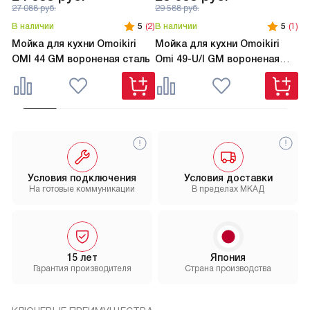
27 088
руб.
29 588
руб.
В наличии
5
(2)
В наличии
5
(1)
В 
Мойка для кухни Omoikiri
Мойка для кухни Omoikiri
Мо
OMI 44 GM вороненая сталь
Omi 49-U/I GM вороненая
TA
сталь
Условия подключения
Условия доставки
На готовые коммуникации
В пределах МКАД
15 лет
Япония
Гарантия производителя
Страна производства