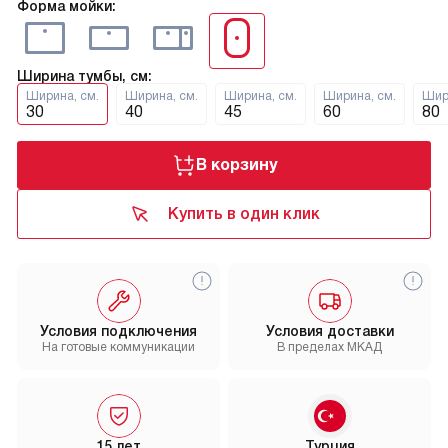
Форма мойки:
Ширина тумбы, см:
Ширина, см.
Ширина, см.
Ширина, см.
Ширина, см.
Шир
30
40
45
60
80
В корзину
Купить в один клик
Условия подключения
Условия доставки
На готовые коммуникации
В пределах МКАД
15 лет
Турция