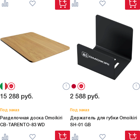
15 288
руб.
2 588
руб.
Под заказ
Под заказ
Разделочная доска Omoikiri
Держатель для губки Omoikiri
CB-TARENTO-83 WD
SH-01 GB