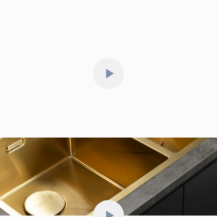
Турции, России. Смесители создаются на передовых
заводах Японии и Китая, а измельчители в Италии и Китае.
Фильтры для воды производятся в России, а дозаторы
в Японии. Эти продукты соответствуют высоким
стандартам качества и безопасности, что делает
их надежным и долговечным выбором для вашей кухни
и дома.
Видео о мойках Omoikiri