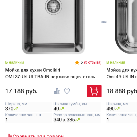
В наличии
5
(3 отзыва)
В наличии
Мойка для кухни Omoikiri
Мойка для кух
OMI 37-U/I ULTRA-IN нержавеющая сталь
Omi 49-U/I I
17 188
руб.
18 888
руб
Ширина, мм
Ширина тумбы, см
Ширина, мм
370
40
490
Количество чаш, шт.
Размер основных чаш, мм
Количество чаш,
1
340 х 385
1
Сравнить эти товары