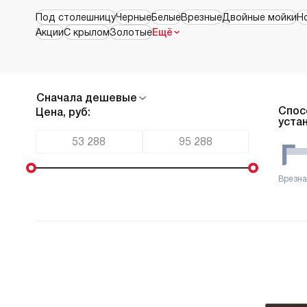
Под столешницу
Черные
Белые
Врезные
Двойные мойки
Н
Акции
С крылом
Золотые
Ещё
Cначала дешевые
Спос
Цена, руб:
уста
Врезн