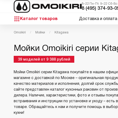
8–22 Пн-Пт, 9–22 Сб-Вс
8 (495) 374-93-0
Каталог товаров
Доставка и оплата
Omoikiri
Мойки
Kitagawa
Мойки Omoikiri серии Kit
39
моделей
от
9 388
рублей
Мойки Omoikiri серии Kitagawa покупайте в нашем офиц
магазине с доставкой по Москве – оригинальная продук
качество материалов и исполнения, долгий срок службы
сайте представлен каталог кухонных раковин от произ
дилера. Наличие, характеристики, фото и отзывы покуп
встраивания и инструкции по установке и уходу – есть
товаре. Обращайтесь к нам и получите помощь в выбор
кухни!