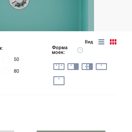
Вид
Форма
:
моек:
50
80