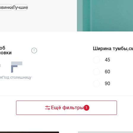
овинки
Лучшие
об
Ширина тумбы,см
новки
45
60
ая
Под столешницу
90
Ещё фильтры
1