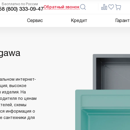
Бесплатно по России
Обратный звонок
5
8 (800) 333-09-47
Сервис
Кредит
Гарант
agawa
иальном интернет-
ция, высокое
 изделия. На
водителя по ценам
ателей, схемы
 вся информация о
е сантехники для