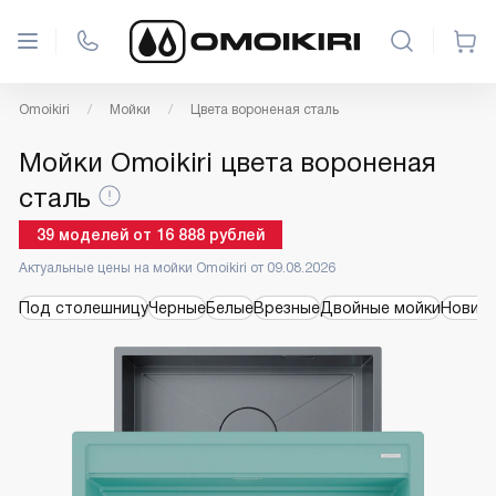
Omoikiri
Мойки
Цвета вороненая сталь
Мойки Omoikiri цвета вороненая
сталь
39
моделей
от
16 888
рублей
Актуальные цены на мойки Omoikiri от 09.08.2026
Под столешницу
Черные
Белые
Врезные
Двойные мойки
Новинк