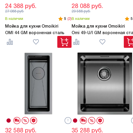
24 388
руб.
28 088
руб.
27 088
руб.
29 588
руб.
В наличии
5
(2)
В наличии
5
Мойка для кухни Omoikiri
Мойка для кухни Omoikiri
OMI 44 GM вороненая сталь
Omi 49-U/I GM вороненая ст
32 588
руб.
35 288
руб.