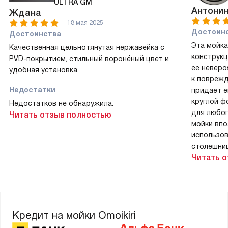
ULTRA GM
Антони
Ждана
18 мая 2025
Достоин
Достоинства
Эта мойка
Качественная цельнотянутая нержавейка с
конструк
PVD-покрытием, стильный воронёный цвет и
ее неверо
удобная установка.
к поврежд
Недостатки
придает е
круглой ф
Недостатков не обнаружила.
для любог
Читать отзыв полностью
мойки впо
использов
столешниц
Читать 
Недоста
Недостатк
Коммент
Эта мойка
Кредит на мойки Omoikiri
уникальны