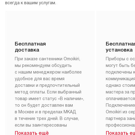
всегда к вашим услугам.
Бесплатная
Бесплатна
доставка
установка
При заказе сантехники Omoikiri,
Приборы с о
мы рекомендуем обсудить
могут быть б
с нашим менеджером наиболее
подключены 
удобное для вас время
коммуникация
доставки и предпочтительный
однако стои
метод оплаты. Если выбранный
мастера за 
товар имеет статус «В наличии»,
оплачивается
то он будет доставлен вам
Подключение
в Москве и в пределах МКАД
Omoikiri из с
в течение трех дней. В случае,
партнера за
если вы заинтересованы
профессиона
в товаре, который доступен
Наш сервис п
Показать ещё
Показать е