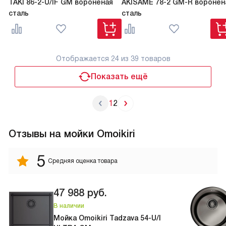
TAKI 86-2-U/IF GM вороненая
AKISAME 78-2 GM-R воронен
сталь
сталь
Отображается
24
из 39 товаров
Показать ещё
1
2
Отзывы на мойки Omoikiri
5
Средняя оценка товара
47 988
руб.
В наличии
Мойка Omoikiri Tadzava 54-U/I