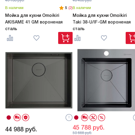
46 188
руб.
48 488
руб.
В наличии
5
(2)
В наличии
Мойка для кухни Omoikiri
Мойка для кухни Omoikiri
AKISAME 41 GM вороненая
Taki 38-U/IF-GM вороненая
сталь
сталь
45 788
руб.
44 988
руб.
50 888
руб.