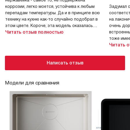
нержавейка - самое то, не подвержена
коррозии, легко моется, устойчива к любым
Задумал с
перепадам температуры. Да и в принципе всю
соответст
технику на кухню как-то случайно подобрал в
на лакони
этом цвете. Короче, эта модель оказалась
очень дор
спасением. Тут еще и материал какой-то
Читать отзыв полностью
встроенны
нестандартный, матовый, устойчивый к
тоже имее
повреждениям, никаких царапин не
содержать
Читать 
образовывается, очень круто.
Недостатки
Написать отзыв
Нет отверстий под фильтры, пришлось делать
самостоятельно. Понятно, что это не
Модели для сравнения
обязательно для всех раковин, но сейчас почти
все их устанавливают, можно было и
рассмотреть возможность комплектации с
дополнительными отверстиями. Цена немного
кусается, но тут уж ничего не поделать, для
такого качества более чем доступно.
Комментарий