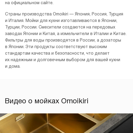
О бренде Омойкири
Омойкири (рус.)
Omoikiri — японская компания, занявшая видное место
в мире высококлассной сантехники. Она специализируется
на производстве смесителей, кухонных моек, дозаторов,
фильтров для воды и диспоузеров.
Интернет-магазин moikishop.ru — официальный дилер
производителя. Сервисные центры бренда расположены
во всех крупных городах России. Их адреса в Москве
можно найти на нашем сайте в разделе «Гарантия» или
на официальном сайте.
Страны производства Omoikiri — Япония, Россия, Турция
и Италия. Мойки для кухни изготавливаются в Японии,
Турции, России. Смесители создаются на передовых
заводах Японии и Китая, а измельчители в Италии и Китае.
Фильтры для воды производятся в России, а дозаторы
в Японии. Эти продукты соответствуют высоким