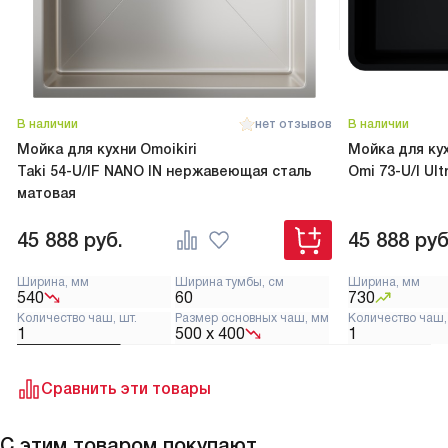
Удобная, красивая, качественная мойка. Могу
только поставить пять баллов, в эксплуатации
показала себя отлично, никаких нареканий.
Очень интересно реализован донный клапан,
благодаря нему раковина смотрится
минималистично, как часть интерьера,
В наличии
нет отзывов
В наличии
а не досадная необходимость. В общем, бренд
Мойка для кухни Omoikiri
Мойка для кух
стал настоящим открытием, рекомендую.
Taki 54-U/IF NANO IN нержавеющая сталь
Omi 73-U/I Ul
матовая
45 888
руб.
45 888
руб
Ширина, мм
Ширина тумбы, см
Ширина, мм
540
60
730
Количество чаш, шт.
Размер основных чаш, мм
Количество чаш,
1
500 х 400
1
Сравнить эти товары
С этим товаром покупают