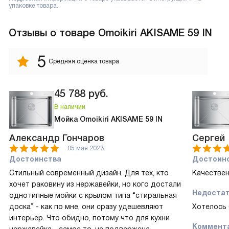
упаковке товара.
Отзывы
о товаре Omoikiri AKISAME 59 IN
5
Средняя оценка товара
45 788
руб.
В наличии
Мойка Omoikiri AKISAME 59 IN
Александр Гончаров
Сергей
05 мая 2023
Достоинства
Достоин
Стильный современный дизайн. Для тех, кто
Качествен
хочет раковину из нержавейки, но кого достали
Недоста
однотипные мойки с крылом типа “стиральная
доска” - как по мне, они сразу удешевляют
Хотелось
интерьер. Что обидно, потому что для кухни
Коммент