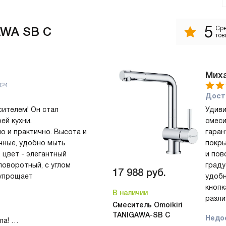
5
AWA SB C
Сре
тов
Мих
024
Дост
ителем! Он стал
Удиви
ей кухни.
смеси
о и практично. Высота и
гаран
чные, удобно мыть
покры
, цвет - элегантный
и пов
поворотный, с углом
граду
17 988
руб.
 упрощает
удобн
кнопк
В наличии
разли
Смеситель Omoikiri
TANIGAWA-SB C
Недо
ла!