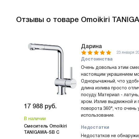
Отзывы
о товаре Omoikiri TANIG
Дарина
23 января 2
Достоинства
Очень довольна этим смес
настоящим украшением мо
Однорычажный, что удобн
длина излива просто отли
посуду. Материал - латунь
хром. Излив выдвижной и 
17 988
руб.
поворота 360°, что очень
использование.
В наличии
Смеситель Omoikiri
Недостатки
TANIGAWA-SB C
Недостатков не обнаружи