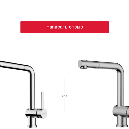
Абсол
Комм
то излив у смесителя
 Это дает большую
Этот 
Написать отзыв
тье посуды. Благодаря
пораж
0°, можно легко
испол
а, куда нужно. К тому
- лат
ния струя/душ, что
надеж
адачах на кухне. Мне
прида
смеситель оснащен
корро
то вода будет
повор
мерно, без брызг. Это
волше
ного использования.
испол
через гибкую подводку,
эффек
у. В комплекте есть все
струя
ния, что очень удобно.
задач
влен керамический
напол
м. Это гарантирует
Прису
дежность работы. Мне
равно
а этот смеситель дается
значи