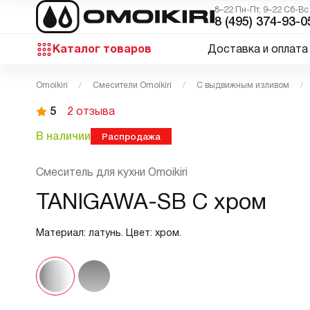
8–22 Пн-Пт, 9–22 Сб-Вс
8 (495) 374-93-0
Каталог товаров
Доставка и оплата
Omoikiri
Смесители Omoikiri
С выдвижным изливом
5
2 отзыва
В наличии
Распродажа
Смеситель для кухни Omoikiri
TANIGAWA-SB C хром
Материал: латунь. Цвет: хром.