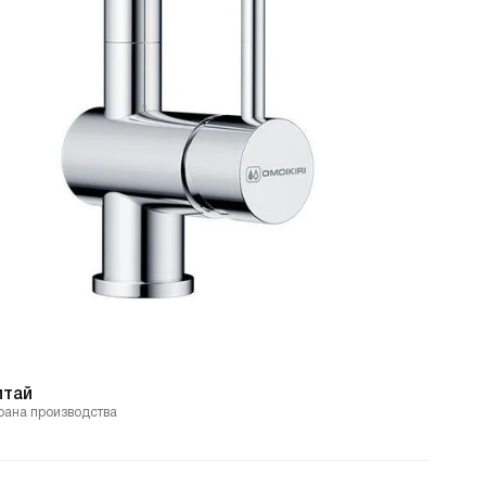
итай
рана производства