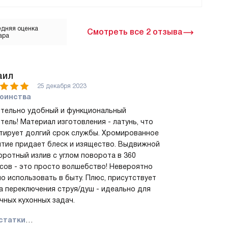
дняя оценка
Смотреть все 2 отзыва
ара
аил
25 декабря 2023
оинства
тельно удобный и функциональный
тель! Материал изготовления - латунь, что
тирует долгий срок службы. Хромированное
тие придает блеск и изящество. Выдвижной
оротный излив с углом поворота в 360
сов - это просто волшебство! Невероятно
о использовать в быту. Плюс, присутствует
а переключения струя/душ - идеально для
чных кухонных задач.
статки