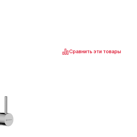
ютно никаких недостатков не обнаружено!
ентарий
смеситель просто великолепен! Я был
ен его функциональностью и удобством
ьзования. Во-первых, материал изготовления
унь. Это гарантирует долгий срок службы и
ность. Хромированное покрытие не только
Сравнить эти товары
ет блеск и изящество, но и устойчиво к
зии. Выдвижной и поворотный излив с углом
ота в 360 градусов - это просто
бство! Такой функционал позволяет
ьзовать смеситель максимально
тивно и удобно. Кнопка переключения
/душ - идеально для различных кухонных
. Хотите помыть овощи? Пожалуйста! Нужно
нить водой большую емкость? Нет проблем!
тствует и аэратор, который обеспечивает
мерное распределение воды, что
тельно экономит расход. Гибкая подводка и