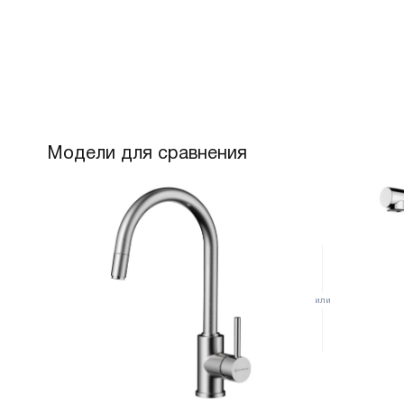
Комментарий
Мне очень понравилось, ч
выдвижной и поворотный.
свободу действий при мы
углу поворота излива в 36
направить струю воды туд
же, есть кнопка переключе
Модели для сравнения
очень удобно при разных з
также понравилось, что 
аэратором. Это значит, ч
подаваться мягко и равно
очень важно для комфорт
Смеситель подключается 
что упрощает его установк
необходимое для подключе
Внутри смесителя устано
картридж диаметром 40 м
долгий срок службы и на
очень понравилось, что н