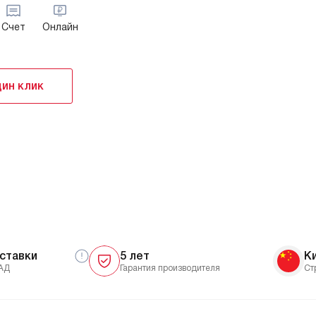
Счет
Онлайн
дин клик
ставки
5 лет
К
АД
Гарантия производителя
Ст