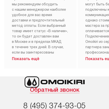
мы рекомендуем обсудить
могут быть б
с нашим менеджером наиболее
подключены 
удобное для вас время
коммуникация
доставки и предпочтительный
однако стои
метод оплаты. Если выбранный
мастера за 
товар имеет статус «В наличии»,
оплачивается
то он будет доставлен вам
Подключение
в Москве и в пределах МКАД
Omoikiri из с
в течение трех дней. В случае,
партнера за
если вы заинтересованы
профессиона
в товаре, который доступен
Наш сервис п
Показать ещё
Показать е
«Под заказ», необходимо
гарантию 1 г
обсудить возможность его
работы и исп
приобретения с нашим
материалы. 
менеджером на сайте. Товары
установка, п
с особым лейблом
и регулярное
Обратный звонок
доставляются бесплатно
обеспечиваю
по Москве в пределах МКАД,
и эффективну
и при этом отдельная доставка
сантехники, 
8 (495) 374-93-05
аксессуаров не предусмотрена.
возможные с