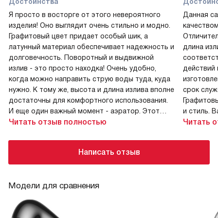
Достоинства
Достоин
Я просто в восторге от этого невероятного
Данная сантехника просто поразила своим
изделия! Оно выглядит очень стильно и модно.
качеством
Графитовый цвет придает особый шик, а
Отличител
латунный материал обеспечивает надежность и
длина изл
долговечность. Поворотный и выдвижной
соответст
излив - это просто находка! Очень удобно,
действий 
когда можно направить струю воды туда, куда
изготовле
нужно. К тому же, высота и длина излива вполне
срок служ
достаточны для комфортного использования.
Графитов
И еще один важный момент - аэратор. Этот
и стиль. 
элемент значительно экономит воду, что очень
Читать отзыв полностью
поворотно
Читать 
важно для меня!
удобство 
Недостатки
Недоста
Написать отзыв
Пока недостатков не обнаружено!
Не обнару
Комментарий
Коммент
Модели для сравнения
Как только я увидела этот товар, я сразу
Эта санте
поняла - это то, что мне нужно! Он не только
функциона