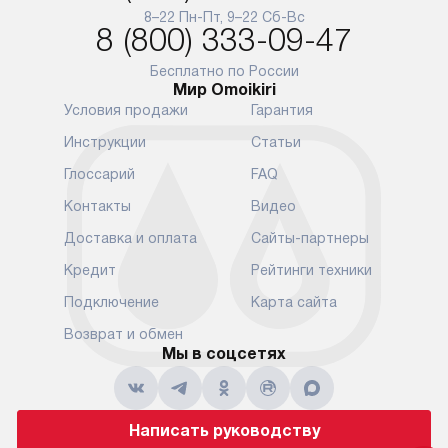
и преждеврем
8–22 Пн-Пт, 9–22 Сб-Вс
Для доставки в другие регионы
8 (800) 333-09-47
мы используем услуги
Готовые комм
транспортной компании.
предполагают
Бесплатно по России
Мир Omoikiri
Уточняйте все условия доставки
от их категор
Условия продажи
Гарантия
у нашего менеджера при
установленно
оформлении заказа.
к водопровод
Инструкции
Статьи
точке для сл
В установленный день наша
Глоссарий
FAQ
установка вк
служба доставки привезет
следующие эт
Контакты
Видео
упакованный прибор прямо
транспортиро
Доставка и оплата
Сайты-партнеры
к вашей двери или до прихожей.
разблокировк
Если вам необходимо
необходимост
Кредит
Рейтинги техники
переместить прибор к месту его
отдельных ко
Подключение
Карта сайта
установки, пожалуйста,
сантехники в
предварительно обсудите это
на заданное 
Возврат и обмен
с нашим менеджером. Эта
Мы в соцсетях
по уровню, п
дополнительная услуга
к существующ
подлежит оплате. Важно
первый запус
помнить, что если размеры
по правилам 
Написать руководству
прибора не позволяют его
В стандартну