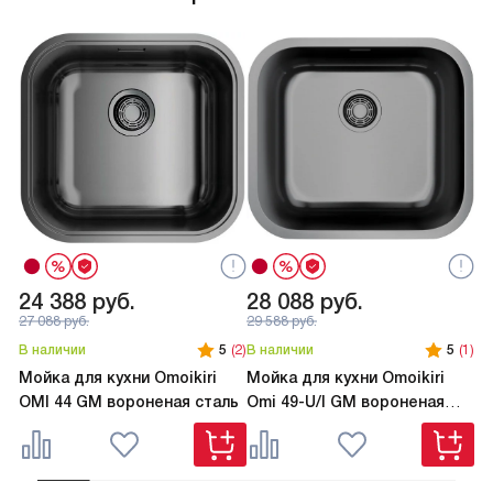
24 388
руб.
28 088
руб.
2
27 088
руб.
29 588
руб.
В наличии
5
(2)
В наличии
5
(1)
В 
Мойка для кухни Omoikiri
Мойка для кухни Omoikiri
Мо
OMI 44 GM вороненая сталь
Omi 49-U/I GM вороненая
TA
сталь