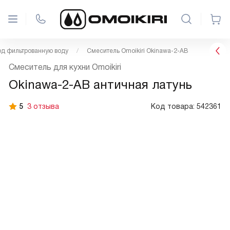
д фильтрованную воду
Смеситель Omoikiri Okinawa-2-AB
Смеситель для кухни Omoikiri
Okinawa-2-AB античная латунь
5
3 отзыва
Код товара:
542361