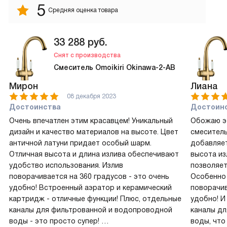
5
Средняя оценка товара
33 288
руб.
Снят с производства
Смеситель Omoikiri Okinawa-2-AB
Мирон
Лиана
08 декабря 2023
Достоинства
Достоин
Очень впечатлен этим красавцем! Уникальный
Обожаю э
дизайн и качество материалов на высоте. Цвет
смеситель
античной латуни придает особый шарм.
добавляет
Отличная высота и длина излива обеспечивают
высота из
удобство использования. Излив
позволяет
поворачивается на 360 градусов - это очень
Особенно 
удобно! Встроенный аэратор и керамический
поворачив
картридж - отличные функции! Плюс, отдельные
удобно! И
каналы для фильтрованной и водопроводной
каналы д
воды - это просто супер!
воды, что