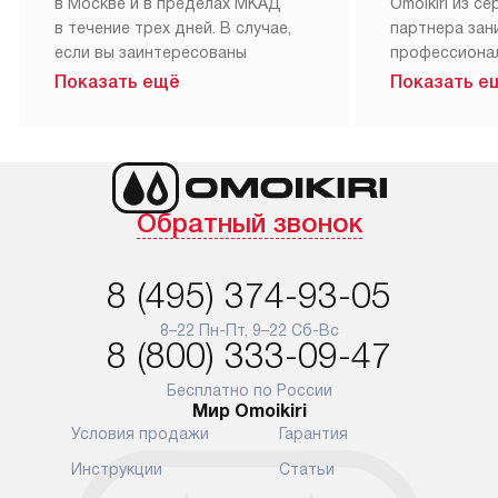
в Москве и в пределах МКАД
Omoikiri из с
в течение трех дней. В случае,
партнера за
если вы заинтересованы
профессиона
в товаре, который доступен
Наш сервис п
Показать ещё
Показать е
«Под заказ», необходимо
гарантию 1 г
обсудить возможность его
работы и исп
приобретения с нашим
материалы. 
менеджером на сайте. Товары
установка, п
с особым лейблом
и регулярное
Обратный звонок
доставляются бесплатно
обеспечиваю
по Москве в пределах МКАД,
и эффективну
и при этом отдельная доставка
сантехники, 
8 (495) 374-93-05
аксессуаров не предусмотрена.
возможные с
и преждеврем
8–22 Пн-Пт, 9–22 Сб-Вс
Для доставки в другие регионы
8 (800) 333-09-47
мы используем услуги
Готовые комм
транспортной компании.
предполагают
Бесплатно по России
Мир Omoikiri
Уточняйте все условия доставки
от их категор
Условия продажи
Гарантия
у нашего менеджера при
установленно
оформлении заказа.
к водопровод
Инструкции
Статьи
точке для сл