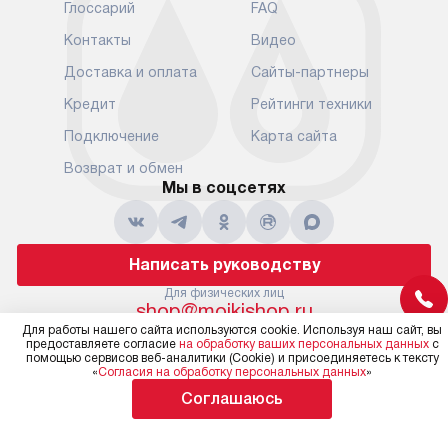
В установленный день наша
Глоссарий
FAQ
установка вк
служба доставки привезет
следующие эт
Контакты
Видео
упакованный прибор прямо
транспортиро
Доставка и оплата
Сайты-партнеры
к вашей двери или до прихожей.
разблокировк
Если вам необходимо
необходимост
Кредит
Рейтинги техники
переместить прибор к месту его
отдельных ко
Подключение
Карта сайта
установки, пожалуйста,
сантехники в
предварительно обсудите это
на заданное 
Возврат и обмен
с нашим менеджером. Эта
Мы в соцсетях
по уровню, п
дополнительная услуга
к существующ
подлежит оплате. Важно
первый запус
помнить, что если размеры
по правилам 
Написать руководству
прибора не позволяют его
В стандартну
проходу через дверной проем,
Для физических лиц
не включают
shop@moikishop.ru
сотрудники транспортной
работы: прок
Для юридических лиц
Для работы нашего сайта используются cookie. Используя наш сайт, вы
службы не имеют права
коммуникаций
business@kvalitet.company
предоставляете согласие
на обработку ваших персональных данных
с
демонтировать дверцы, ручки
помощью сервисов веб-аналитики (Cookie) и присоединяетесь к тексту
расходных ма
«
Согласия на обработку персональных данных
»
или другие выступающие
требуется вы
Соглашаюсь
элементы, так как это может
специфически
Политика конфиденциальности
повлиять на гарантийное
повышенной 
© 2004 – 2026 Официальный дилер Omoikiri
обслуживание в будущем.