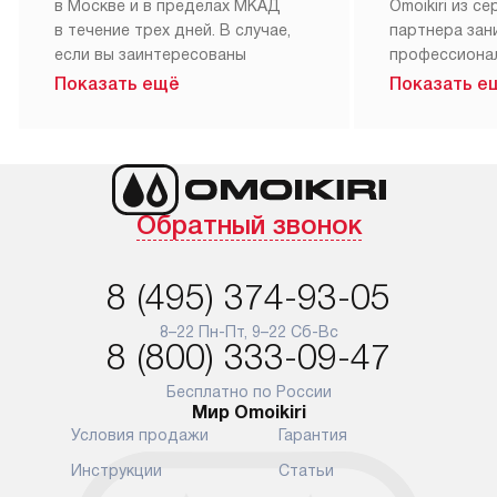
в Москве и в пределах МКАД
Omoikiri из с
в течение трех дней. В случае,
партнера за
если вы заинтересованы
профессиона
в товаре, который доступен
Наш сервис п
Показать ещё
Показать е
«Под заказ», необходимо
гарантию 1 г
обсудить возможность его
работы и исп
приобретения с нашим
материалы. 
менеджером на сайте. Товары
установка, п
с особым лейблом
и регулярное
Обратный звонок
доставляются бесплатно
обеспечиваю
по Москве в пределах МКАД,
и эффективну
и при этом отдельная доставка
сантехники, 
8 (495) 374-93-05
аксессуаров не предусмотрена.
возможные с
и преждеврем
8–22 Пн-Пт, 9–22 Сб-Вс
Для доставки в другие регионы
8 (800) 333-09-47
мы используем услуги
Готовые комм
транспортной компании.
предполагают
Бесплатно по России
Мир Omoikiri
Уточняйте все условия доставки
от их категор
Условия продажи
Гарантия
у нашего менеджера при
установленно
оформлении заказа.
к водопровод
Инструкции
Статьи
точке для сл