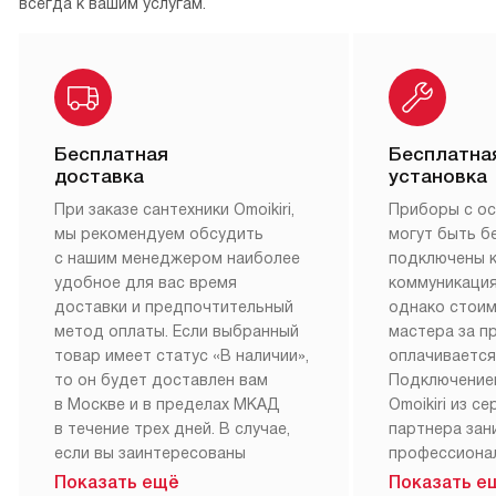
всегда к вашим услугам.
Бесплатная
Бесплатна
доставка
установка
При заказе сантехники Omoikiri,
Приборы с о
мы рекомендуем обсудить
могут быть б
с нашим менеджером наиболее
подключены 
удобное для вас время
коммуникация
доставки и предпочтительный
однако стои
метод оплаты. Если выбранный
мастера за 
товар имеет статус «В наличии»,
оплачивается
то он будет доставлен вам
Подключение
в Москве и в пределах МКАД
Omoikiri из с
в течение трех дней. В случае,
партнера за
если вы заинтересованы
профессиона
в товаре, который доступен
Наш сервис п
Показать ещё
Показать е