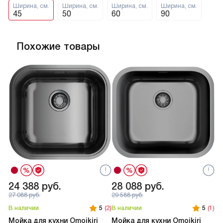
Ширина, см.
Ширина, см.
Ширина, см.
Ширина, см.
45
50
60
90
Похожие товары
24 388
руб.
28 088
руб.
2
27 088
руб.
29 588
руб.
В наличии
5
(2)
В наличии
5
(1)
В 
Мойка для кухни Omoikiri
Мойка для кухни Omoikiri
Мо