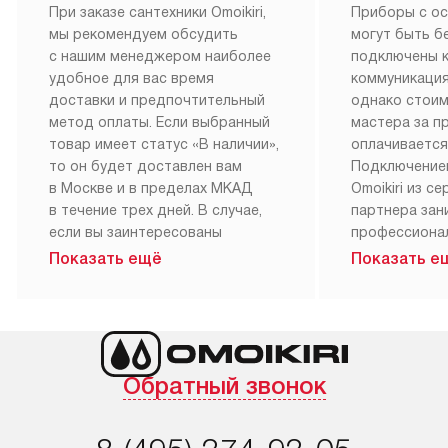
При заказе сантехники Omoikiri,
Приборы с о
мы рекомендуем обсудить
могут быть б
с нашим менеджером наиболее
подключены 
удобное для вас время
коммуникация
доставки и предпочтительный
однако стои
метод оплаты. Если выбранный
мастера за 
товар имеет статус «В наличии»,
оплачивается
то он будет доставлен вам
Подключение
в Москве и в пределах МКАД
Omoikiri из с
в течение трех дней. В случае,
партнера за
если вы заинтересованы
профессиона
в товаре, который доступен
Наш сервис п
Показать ещё
Показать е
«Под заказ», необходимо
гарантию 1 г
обсудить возможность его
работы и исп
приобретения с нашим
материалы. 
менеджером на сайте. Товары
установка, п
с особым лейблом
и регулярное
Обратный звонок
доставляются бесплатно
обеспечиваю
по Москве в пределах МКАД,
и эффективну
и при этом отдельная доставка
сантехники, 