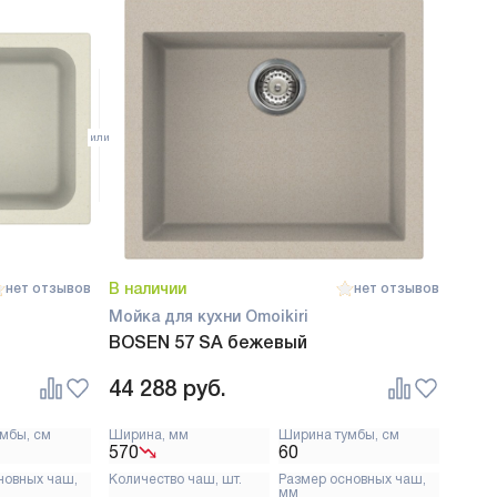
В наличии
нет отзывов
нет отзывов
Мойка для кухни Omoikiri
BOSEN 57 SA бежевый
44 288
руб.
мбы, см
Ширина, мм
Ширина тумбы, см
570
60
новных чаш,
Количество чаш, шт.
Размер основных чаш,
мм