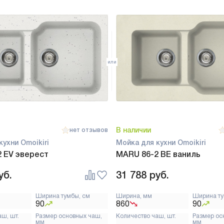
В наличии
нет отзывов
кухни Omoikiri
Мойка для кухни Omoikiri
 EV эверест
MARU 86-2 BE ваниль
уб.
31 788
руб.
Ширина тумбы, см
Ширина, мм
Ширина ту
90
860
90
аш, шт.
Размер основных чаш,
Количество чаш, шт.
Размер ос
мм
мм