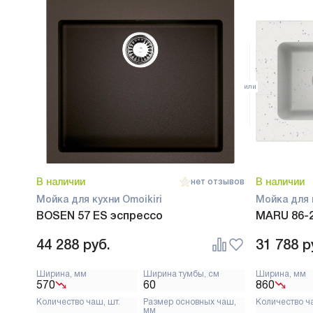
В наличии
В наличии
нет отзывов
Мойка для кухни Omoikiri
Мойка для 
BOSEN 57 ES эспрессо
MARU 86-2
44 288
руб.
31 788
р
Ширина, мм
Ширина тумбы, см
Ширина, мм
570
60
860
Количество чаш, шт.
Размер основных чаш,
Количество ч
мм