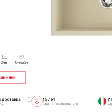
Счет
Онлайн
дин клик
я доставка
15 лет
И
АД
Гарантия производителя
Ст