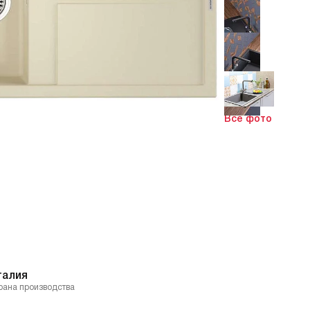
Все фото
талия
рана производства