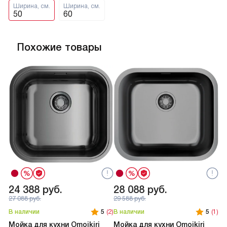
Ширина, см.
Ширина, см.
50
60
Похожие товары
24 388
руб.
28 088
руб.
2
27 088
руб.
29 588
руб.
В наличии
5
(2)
В наличии
5
(1)
В 
Мойка для кухни Omoikiri
Мойка для кухни Omoikiri
Мо