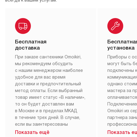
всегда к вашим услугам.
Бесплатная
Бесплатна
доставка
установка
При заказе сантехники Omoikiri,
Приборы с о
мы рекомендуем обсудить
могут быть б
с нашим менеджером наиболее
подключены 
удобное для вас время
коммуникация
доставки и предпочтительный
однако стои
метод оплаты. Если выбранный
мастера за 
товар имеет статус «В наличии»,
оплачивается
то он будет доставлен вам
Подключение
в Москве и в пределах МКАД
Omoikiri из с
в течение трех дней. В случае,
партнера за
если вы заинтересованы
профессиона
в товаре, который доступен
Наш сервис п
Показать ещё
Показать е