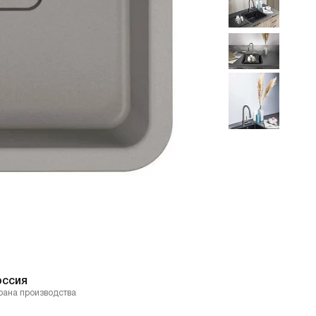
Все фото
оссия
рана производства