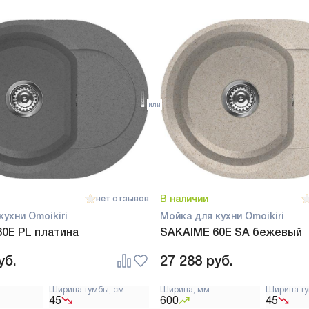
В наличии
нет отзывов
кухни Omoikiri
Мойка для кухни Omoikiri
0E PL платина
SAKAIME 60E SA бежевый
уб.
27 288
руб.
Ширина тумбы, см
Ширина, мм
Ширина ту
45
600
45