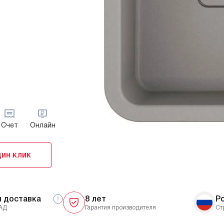
Счет
Онлайн
дин клик
я доставка
8 лет
Р
АД
Гарантия производителя
Ст