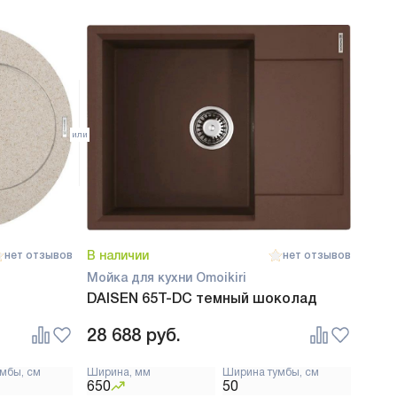
В наличии
нет отзывов
нет отзывов
Мойка для кухни Omoikiri
DAISEN 65T-DC темный шоколад
28 688
руб.
мбы, см
Ширина, мм
Ширина тумбы, см
650
50