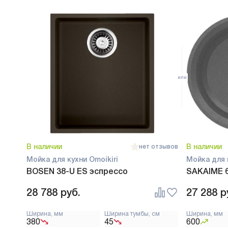
В наличии
В наличии
нет отзывов
Мойка для кухни Omoikiri
Мойка для 
BOSEN 38-U ES эспрессо
SAKAIME 6
28 788
руб.
27 288
р
Ширина, мм
Ширина тумбы, см
Ширина, мм
380
45
600