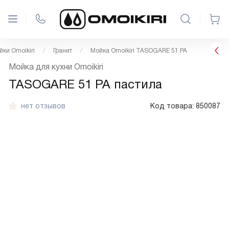
йки Omoikiri
Гранит
Мойка Omoikiri TASOGARE 51 PA
Мойка для кухни Omoikiri
TASOGARE 51 PA пастила
нет отзывов
Код товара:
850087