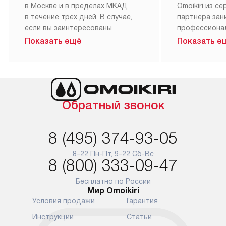
в Москве и в пределах МКАД
Omoikiri из с
в течение трех дней. В случае,
партнера за
если вы заинтересованы
профессиона
в товаре, который доступен
Наш сервис п
Показать ещё
Показать е
«Под заказ», необходимо
гарантию 1 г
обсудить возможность его
работы и исп
приобретения с нашим
материалы. 
менеджером на сайте. Товары
установка, п
с особым лейблом
и регулярное
Обратный звонок
доставляются бесплатно
обеспечиваю
по Москве в пределах МКАД,
и эффективну
и при этом отдельная доставка
сантехники, 
8 (495) 374-93-05
аксессуаров не предусмотрена.
возможные с
и преждеврем
8–22 Пн-Пт, 9–22 Сб-Вс
Для доставки в другие регионы
8 (800) 333-09-47
мы используем услуги
Готовые комм
транспортной компании.
предполагают
Бесплатно по России
Мир Omoikiri
Уточняйте все условия доставки
от их категор
Условия продажи
Гарантия
у нашего менеджера при
установленно
оформлении заказа.
к водопровод
Инструкции
Статьи
точке для сл