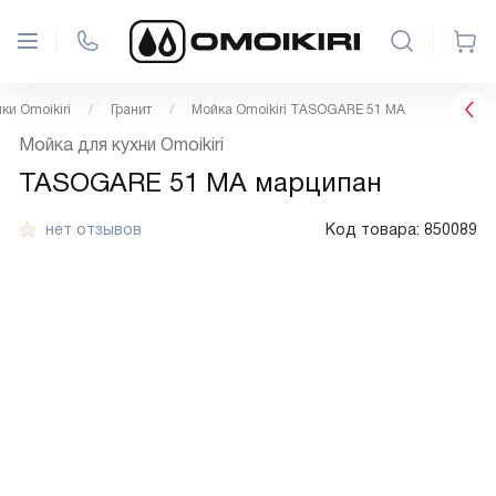
ки Omoikiri
Гранит
Мойка Omoikiri TASOGARE 51 MA
Мойка для кухни Omoikiri
TASOGARE 51 MA марципан
нет отзывов
Код товара:
850089