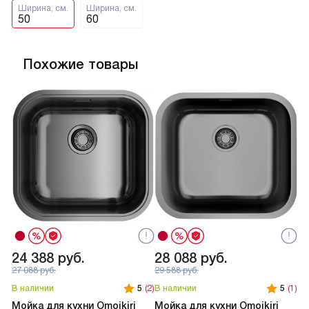
Ширина, см.
Ширина, см.
50
60
Похожие товары
24 388
руб.
28 088
руб.
2
27 088
руб.
29 588
руб.
В наличии
5
(2)
В наличии
5
(1)
В 
Мойка для кухни Omoikiri
Мойка для кухни Omoikiri
Мо