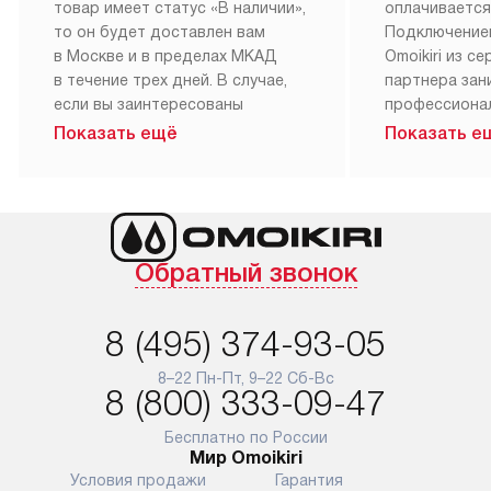
Бесплатная
Бесплатна
доставка
установка
При заказе сантехники Omoikiri,
Приборы с о
мы рекомендуем обсудить
могут быть б
с нашим менеджером наиболее
подключены 
удобное для вас время
коммуникация
доставки и предпочтительный
однако стои
метод оплаты. Если выбранный
мастера за 
товар имеет статус «В наличии»,
оплачивается
то он будет доставлен вам
Подключение
в Москве и в пределах МКАД
Omoikiri из с
в течение трех дней. В случае,
партнера за
если вы заинтересованы
профессиона
в товаре, который доступен
Наш сервис п
Показать ещё
Показать е
«Под заказ», необходимо
гарантию 1 г
обсудить возможность его
работы и исп