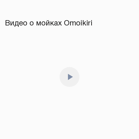
на официальном сайте.
Страны производства Omoikiri — Япония, Россия, Турция
и Италия. Мойки для кухни изготавливаются в Японии,
Турции, России. Смесители создаются на передовых
заводах Японии и Китая, а измельчители в Италии и Китае.
Фильтры для воды производятся в России, а дозаторы
в Японии. Эти продукты соответствуют высоким
стандартам качества и безопасности, что делает
их надежным и долговечным выбором для вашей кухни
и дома.
Видео о мойках Omoikiri