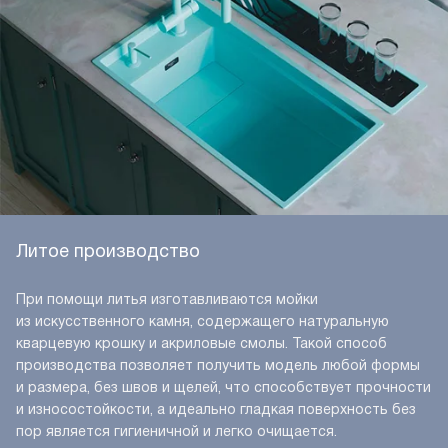
Литое производство
При помощи литья изготавливаются мойки
из искусственного камня, содержащего натуральную
кварцевую крошку и акриловые смолы. Такой способ
производства позволяет получить модель любой формы
и размера, без швов и щелей, что способствует прочности
и износостойкости, а идеально гладкая поверхность без
пор является гигиеничной и легко очищается.