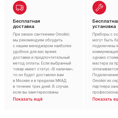
Бесплатная
Бесплатна
доставка
установка
При заказе сантехники Omoikiri,
Приборы с о
мы рекомендуем обсудить
могут быть б
с нашим менеджером наиболее
подключены 
удобное для вас время
коммуникация
доставки и предпочтительный
однако стои
метод оплаты. Если выбранный
мастера за 
товар имеет статус «В наличии»,
оплачивается
то он будет доставлен вам
Подключение
в Москве и в пределах МКАД
Omoikiri из с
в течение трех дней. В случае,
партнера за
если вы заинтересованы
профессиона
в товаре, который доступен
Наш сервис п
Показать ещё
Показать е
«Под заказ», необходимо
гарантию 1 г
обсудить возможность его
работы и исп
приобретения с нашим
материалы. 