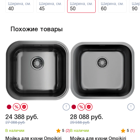
Ширина, см.
Ширина, см.
Ширина, см.
Ширина, см.
Шир
40
45
50
60
90
Похожие товары
24 388
руб.
28 088
руб.
2
27 088
руб.
29 588
руб.
В наличии
5
(2)
В наличии
5
(1)
В 
Мойка для кухни Omoikiri
Мойка для кухни Omoikiri
Мо