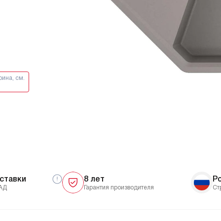
ина, см.
ставки
8 лет
Р
АД
Гарантия производителя
Ст