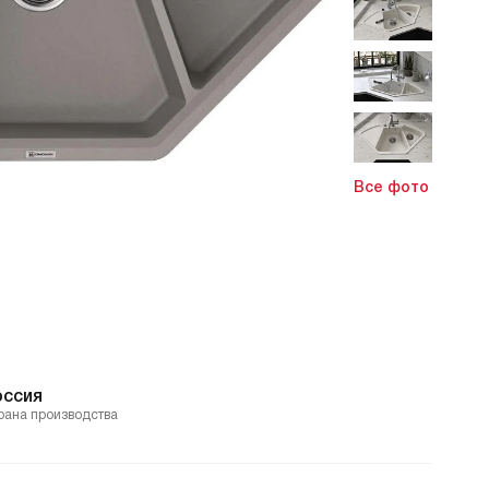
Все фото
оссия
рана производства