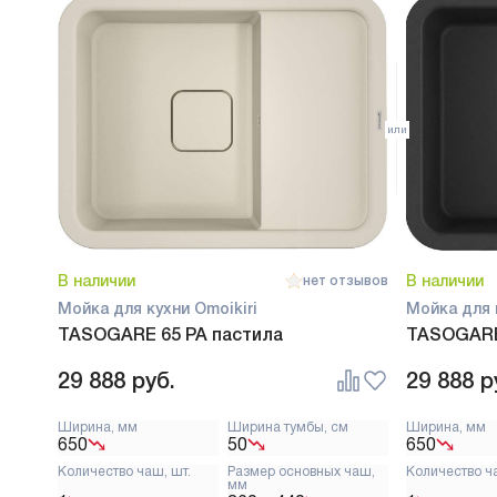
В наличии
В наличии
нет отзывов
Мойка для кухни Omoikiri
Мойка для 
TASOGARE 65 PA пастила
TASOGARE
29 888
руб.
29 888
р
Ширина, мм
Ширина тумбы, см
Ширина, мм
650
50
650
Количество чаш, шт.
Размер основных чаш,
Количество ч
мм