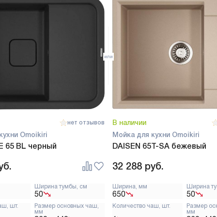
В наличии
нет отзывов
кухни Omoikiri
Мойка для кухни Omoikiri
 65 BL черный
DAISEN 65T-SA бежевый
уб.
32 288
руб.
Ширина тумбы, см
Ширина, мм
Ширина ту
50
650
50
аш, шт.
Размер основных чаш,
Количество чаш, шт.
Размер ос
мм
мм