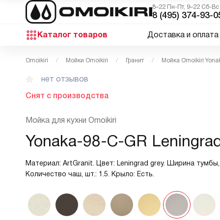
8–22 Пн-Пт, 9–22 Сб-Вс
8 (495) 374-93-0
Каталог товаров
Доставка и оплата
Omoikiri
Мойки Omoikiri
Гранит
Мойка Omoikiri Yon
нет отзывов
Снят с производства
Мойка для кухни Omoikiri
Yonaka-98-C-GR Leningrad
Материал: ArtGranit. Цвет: Leningrad grey. Ширина тумбы, 
Количество чаш, шт.: 1.5. Крыло: Есть.