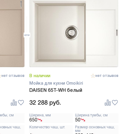
В наличии
нет отзывов
нет отзывов
Мойка для кухни Omoikiri
DAISEN 65T-WH белый
32 288
руб.
мбы, см
Ширина, мм
Ширина тумбы, см
650
50
новных чаш,
Количество чаш, шт.
Размер основных чаш,
мм