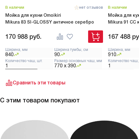
В наличии
нет отзывов
В наличии
Мойка для кухни Omoikiri
Мойка для кух
Mikura 83 SI-GLOSSY античное серебро
Mikura 91 CC 
170 988
руб.
167 488
ру
Ширина, мм
Ширина тумбы, см
Ширина, мм
840
90
910
Количество чаш, шт.
Размер основных чаш, мм
Количество чаш,
1
770 x 390
1
Сравнить эти товары
С этим товаром покупают