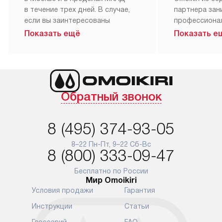
в течение трех дней. В случае,
партнера за
если вы заинтересованы
профессиона
в товаре, который доступен
Наш сервис п
Показать ещё
Показать е
«Под заказ», необходимо
гарантию 1 г
обсудить возможность его
работы и исп
приобретения с нашим
материалы. 
менеджером на сайте. Товары
установка, п
с особым лейблом
и регулярное
Обратный звонок
доставляются бесплатно
обеспечиваю
по Москве в пределах МКАД,
и эффективну
и при этом отдельная доставка
сантехники, 
8 (495) 374-93-05
аксессуаров не предусмотрена.
возможные с
и преждеврем
8–22 Пн-Пт, 9–22 Сб-Вс
Для доставки в другие регионы
8 (800) 333-09-47
мы используем услуги
Готовые комм
транспортной компании.
предполагают
Бесплатно по России
Мир Omoikiri
Уточняйте все условия доставки
от их категор
Условия продажи
Гарантия
у нашего менеджера при
установленно
оформлении заказа.
к водопровод
Инструкции
Статьи
точке для сл
В установленный день наша
Глоссарий
FAQ