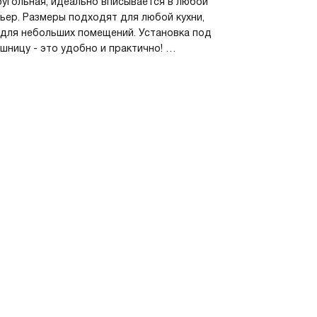
угольная, идеально вписывается в любой
ьер. Размеры подходят для любой кухни,
для небольших помещений. Установка под
шницу - это удобно и практично!
статки
шенно не обнаружил недостатков!
ентарий
ойка просто великолепна! Она удивила меня
 функциональностью и стилем. Прежде
, мне понравилось, что она изготовлена из
anit - это обеспечивает ей прочность и
вечность. Толщина материала в 10 мм дает
нность в том, что мойка будет служить мне
 лет.
Leningrad grey идеально сочетается с любым
ном кухни, добавляя современный и
ный акцент. Форма прямоугольная, что
ляет максимально эффективно использовать