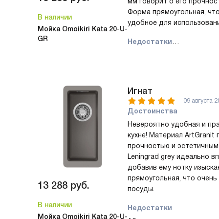
мм говорит о его прочнос
Форма прямоугольная, что,
В наличии
удобное для использовани
Мойка Omoikiri Kata 20-U-
GR
Недостатки
Сложно найти недостатки 
Комментарий
Впечатляет, как продуман
Игнат
изделия. Размер выреза 1
09 августа 2
подходит для установки п
Достоинства
экономит место на кухне.
Невероятно удобная и пра
х 370 мм достаточно глубо
кухне! Материал ArtGranit
позволяет с легкостью п
прочностью и эстетичным
Leningrad grey идеально в
В комплекте идут креплен
добавив ему нотку изыска
очень удобно - не нужно 
прямоугольная, что очен
13 288
руб.
подходящие. Сифон и сли
посуды.
переливом уже включены в
В наличии
удобно и экономит время 
Недостатки
Мойка Omoikiri Kata 20-U-