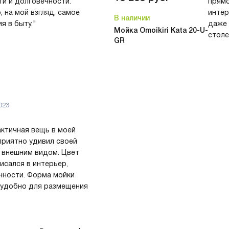
ти и долговечности.
прямо
 на мой взгляд, самое
интер
В наличии
я в быту."
даже 
Мойка Omoikiri Kata 20-U-
столе
GR
Недо
в таком продукте!
Совер
Комм
а каждая деталь этого
60 х 370 мм идеально
Эта м
023
од столешницу, что
своей
 Одна чаша размером 160
всего
ктичная вещь в моей
кая (145 мм), что
ArtGr
 приятно удивил своей
омыть любую посуду.
долго
 внешним видом. Цвет
увере
писался в интерьер,
ия для монтажа, что
много
нности. Форма мойки
дополнительно искать
ь удобно для размещения
вная арматура с
Цвет 
 комплект, что очень
дизай
при установке.
стиль
позво