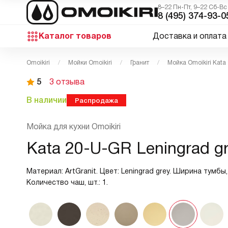
8–22 Пн-Пт, 9–22 Сб-Вс
8 (495) 374-93-0
Каталог товаров
Доставка и оплата
Omoikiri
Мойки Omoikiri
Гранит
Мойка Omoikiri Kata
5
3 отзыва
В наличии
Распродажа
Мойка для кухни Omoikiri
Kata 20-U-GR Leningrad g
Материал: ArtGranit. Цвет: Leningrad grey. Ширина тумбы, 
Количество чаш, шт.: 1.