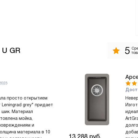
5
0 U GR
Сре
тов
Арс
2023
Дост
ала просто открытием
Невер
Leningrad grey" придает
Изгот
 шик. Материал
идеал
отовлена мойка,
ArtGr
 повреждениям и
долго
Толщина материала в 10
добав
13 288
руб.