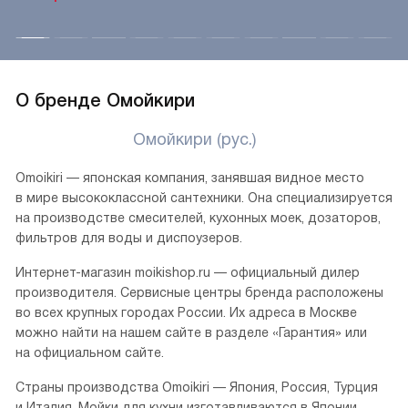
При помощи литья изготавливаются мойки
из искусственного камня, содержащего натуральную
кварцевую крошку и акриловые смолы. Такой способ
производства позволяет получить модель любой формы
и размера, без швов и щелей, что способствует прочности
и износостойкости, а идеально гладкая поверхность без
пор является гигиеничной и легко очищается.
Смотреть все
О бренде Омойкири
Омойкири (рус.)
Omoikiri — японская компания, занявшая видное место
в мире высококлассной сантехники. Она специализируется