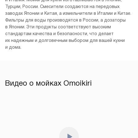
на производстве смесителей, кухонных моек, дозаторов,
фильтров для воды и диспоузеров.
Интернет-магазин moikishop.ru — официальный дилер
производителя. Сервисные центры бренда расположены
во всех крупных городах России. Их адреса в Москве
можно найти на нашем сайте в разделе «Гарантия» или
на официальном сайте.
Страны производства Omoikiri — Япония, Россия, Турция
и Италия. Мойки для кухни изготавливаются в Японии,
Турции, России. Смесители создаются на передовых
заводах Японии и Китая, а измельчители в Италии и Китае.
Фильтры для воды производятся в России, а дозаторы
в Японии. Эти продукты соответствуют высоким
стандартам качества и безопасности, что делает
их надежным и долговечным выбором для вашей кухни
и дома.