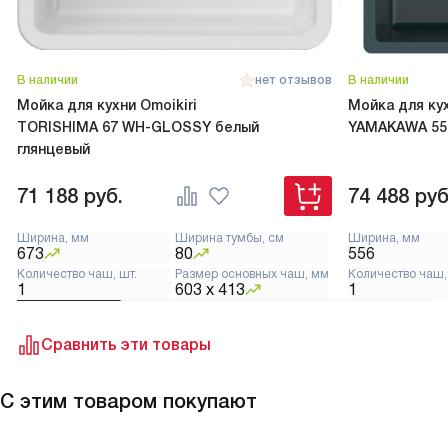
В наличии
нет отзывов
В наличии
Мойка для кухни Omoikiri
Мойка для кух
TORISHIMA 67 WH-GLOSSY белый
YAMAKAWA 55
глянцевый
71 188
руб.
74 488
руб
Ширина, мм
Ширина тумбы, см
Ширина, мм
673
80
556
Количество чаш, шт.
Размер основных чаш, мм
Количество чаш,
1
603 х 413
1
Сравнить эти товары
С этим товаром покупают