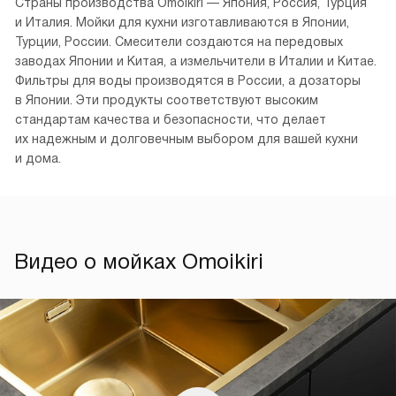
Omoikiri — японская компания, занявшая видное место
в мире высококлассной сантехники. Она специализируется
на производстве смесителей, кухонных моек, дозаторов,
фильтров для воды и диспоузеров.
Интернет-магазин moikishop.ru — официальный дилер
производителя. Сервисные центры бренда расположены
во всех крупных городах России. Их адреса в Москве
можно найти на нашем сайте в разделе «Гарантия» или
на официальном сайте.
Страны производства Omoikiri — Япония, Россия, Турция
и Италия. Мойки для кухни изготавливаются в Японии,
Турции, России. Смесители создаются на передовых
заводах Японии и Китая, а измельчители в Италии и Китае.
Фильтры для воды производятся в России, а дозаторы
в Японии. Эти продукты соответствуют высоким
стандартам качества и безопасности, что делает
их надежным и долговечным выбором для вашей кухни
и дома.