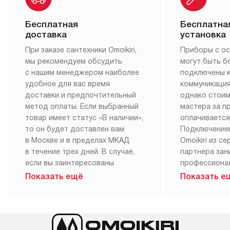
Покупатели сантехники Omoikiri могут оценить все
преимущества сервисного обслуживания, которое
неоднократно признавалось лучшим по сравнению с
конкурентами. Если вы нуждаетесь в персональных
рекомендациях по использованию прибора или
профессиональном уходе за своей техникой, Omoikiri
всегда к вашим услугам.
Бесплатная
Бесплатна
доставка
установка
При заказе сантехники Omoikiri,
Приборы с о
мы рекомендуем обсудить
могут быть б
с нашим менеджером наиболее
подключены 
удобное для вас время
коммуникация
доставки и предпочтительный
однако стои
метод оплаты. Если выбранный
мастера за 