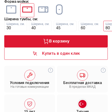
Форма мойки:
Ширина тумбы, см:
Ширина, см.
Ширина, см.
Ширина, см.
Ширина, см.
Шир
30
40
45
60
80
В корзину
Купить в один клик
Условия подключения
Бесплатная доставка
На готовые коммуникации
В пределах МКАД
15 лет
Турция