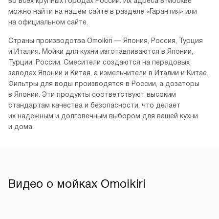
О бренде Омойкири
Омойкири (рус.)
Omoikiri — японская компания, занявшая видное место
в мире высококлассной сантехники. Она специализируется
на производстве смесителей, кухонных моек, дозаторов,
фильтров для воды и диспоузеров.
Интернет-магазин moikishop.ru — официальный дилер
производителя. Сервисные центры бренда расположены
во всех крупных городах России. Их адреса в Москве
можно найти на нашем сайте в разделе «Гарантия» или
на официальном сайте.
Страны производства Omoikiri — Япония, Россия, Турция
и Италия. Мойки для кухни изготавливаются в Японии,
Турции, России. Смесители создаются на передовых
заводах Японии и Китая, а измельчители в Италии и Китае.
Фильтры для воды производятся в России, а дозаторы