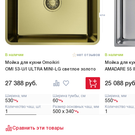
В наличии
нет отзывов
В наличии
Мойка для кухни Omoikiri
Мойка для кух
OMI 53-U/I ULTRA MINI-LG светлое золото
AMADARE 55 I
27 388
руб.
25 088
руб
Ширина, мм
Ширина тумбы, см
Ширина, мм
530
60
550
Количество чаш, шт.
Размер основных чаш, мм
Количество чаш,
1
500 х 340
1
Сравнить эти товары