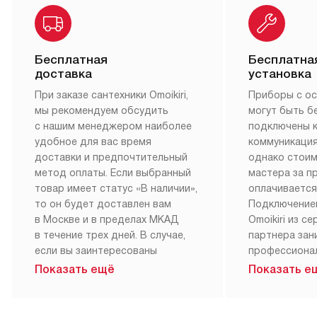
Бесплатная
Бесплатна
доставка
установка
При заказе сантехники Omoikiri,
Приборы с о
мы рекомендуем обсудить
могут быть б
с нашим менеджером наиболее
подключены 
удобное для вас время
коммуникация
доставки и предпочтительный
однако стои
метод оплаты. Если выбранный
мастера за 
товар имеет статус «В наличии»,
оплачивается
то он будет доставлен вам
Подключение
в Москве и в пределах МКАД
Omoikiri из с
в течение трех дней. В случае,
партнера за
если вы заинтересованы
профессиона
в товаре, который доступен
Наш сервис п
Показать ещё
Показать е
«Под заказ», необходимо
гарантию 1 г
обсудить возможность его
работы и исп
приобретения с нашим
материалы. 