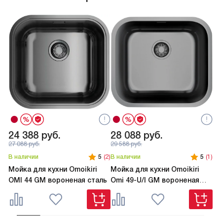
24 388
руб.
28 088
руб.
2
27 088
руб.
29 588
руб.
В наличии
5
(2)
В наличии
5
(1)
В 
Мойка для кухни Omoikiri
Мойка для кухни Omoikiri
Мо
OMI 44 GM вороненая сталь
Omi 49-U/I GM вороненая
TA
сталь