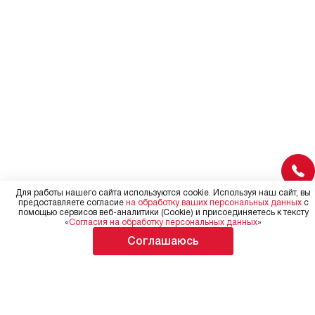
на 30%.
заказа, удостоверьтесь, что
вы сможете без проблем
переместить прибор в желаемое
место установки, учитывая его
размеры в упаковке или без нее.
Для работы нашего сайта используются cookie. Используя наш сайт, вы
предоставляете согласие
на обработку ваших персональных данных
с
помощью сервисов веб-аналитики (Cookie) и присоединяетесь к тексту
«
Согласия на обработку персональных данных
»
Соглашаюсь