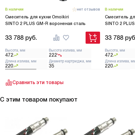
В наличии
нет отзывов
В наличии
Смеситель для кухни Omoikiri
Смеситель для
SINTO 2 PLUS GM-R вороненая сталь
SINTO 2 PLUS
33 788
руб.
33 788
руб
Высота, мм
Высота излива, мм
Высота, мм
472
222
472
Длина излива, мм
Диаметр картриджа, мм
Длина излива, м
220
35
220
Сравнить эти товары
С этим товаром покупают